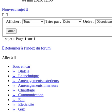
04 mai 2026, 12:00
Nouveau sujet
Afficher :
Trier par :
Ordre :
1 sujet • Page
1
sur
1
Retourner à l’index du forum
Aller à
Tous en car
↳ BlaBla
↳ La technique
↳ Aménagements exterieurs
↳ Aménagements interieurs
↳ Chauffage
↳ Communication
↳ Eau
↳ Electricité
↳ Gaz