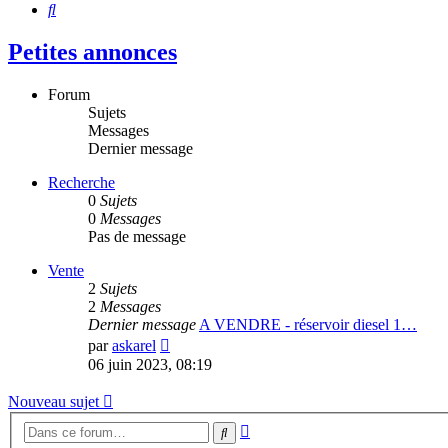
Rechercher
Petites annonces
Forum
Sujets
Messages
Dernier message
Recherche
0
Sujets
0
Messages
Pas de message
Vente
2
Sujets
2
Messages
Dernier message
A VENDRE - réservoir diesel 1…
Voir
par
askarel
le
06 juin 2023, 08:19
dernier
message
Nouveau sujet
Recherche
Rechercher
avancée