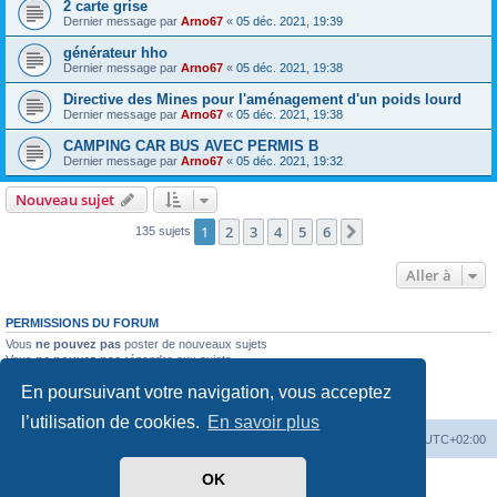
2 carte grise
Dernier message par
Arno67
«
05 déc. 2021, 19:39
générateur hho
Dernier message par
Arno67
«
05 déc. 2021, 19:38
Directive des Mines pour l'aménagement d'un poids lourd
Dernier message par
Arno67
«
05 déc. 2021, 19:38
CAMPING CAR BUS AVEC PERMIS B
Dernier message par
Arno67
«
05 déc. 2021, 19:32
Nouveau sujet
1
2
3
4
5
6
Suivante
135 sujets
Aller à
PERMISSIONS DU FORUM
Vous
ne pouvez pas
poster de nouveaux sujets
Vous
ne pouvez pas
répondre aux sujets
Vous
ne pouvez pas
modifier vos messages
En poursuivant votre navigation, vous acceptez
Vous
ne pouvez pas
supprimer vos messages
Vous
ne pouvez pas
joindre des fichiers
l’utilisation de cookies.
En savoir plus
Index du forum
Heures au format
UTC+02:00
OK
Développé par
phpBB
® Forum Software © phpBB Limited