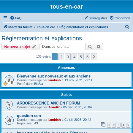
tous-en-car
FAQ
S’enregistrer
Connexion
R
Index du forum
Tous en car
Règlementation et explications
e
Règlementation et explications
c
Rechercher
Recherche avanc
Nouveau sujet
h
e
1
2
3
4
5
6
Suivante
135 sujets
r
Annonces
c
Bienvenue aux nouveaux et aux anciens
h
Dernier message par
lambish
«
13 nov. 2021, 22:11
Posté dans
BlaBla
e
r
Sujets
ARBORESCENCE ANCIEN FORUM
Dernier message par
Arno67
«
05 déc. 2021, 20:04
question con
Dernier message par
lambish
«
01 juil. 2026, 20:42
Réponses :
43
1
2
3
4
5