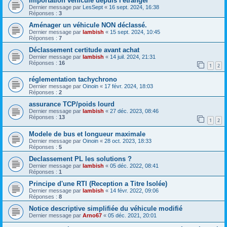
Importation véhicule depuis l'étranger
Dernier message par
LesSept
«
16 sept. 2024, 16:38
Réponses :
3
Aménager un véhicule NON déclassé.
Dernier message par
lambish
«
15 sept. 2024, 10:45
Réponses :
7
Déclassement certitude avant achat
Dernier message par
lambish
«
14 juil. 2024, 21:31
Réponses :
16
1
2
réglementation tachychrono
Dernier message par
Oinoin
«
17 févr. 2024, 18:03
Réponses :
2
assurance TCP/poids lourd
Dernier message par
lambish
«
27 déc. 2023, 08:46
Réponses :
13
1
2
Modele de bus et longueur maximale
Dernier message par
Oinoin
«
28 oct. 2023, 18:33
Réponses :
5
Declassement PL les solutions ?
Dernier message par
lambish
«
05 déc. 2022, 08:41
Réponses :
1
Principe d'une RTI (Reception a Titre Isolée)
Dernier message par
lambish
«
14 févr. 2022, 09:06
Réponses :
8
Notice descriptive simplifiée du véhicule modifié
Dernier message par
Arno67
«
05 déc. 2021, 20:01