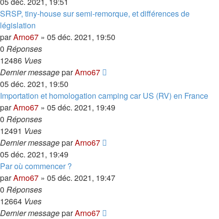
05 déc. 2021, 19:51
SRSP, tiny-house sur semi-remorque, et différences de
législation
par
Arno67
»
05 déc. 2021, 19:50
0
Réponses
12486
Vues
Dernier message
par
Arno67
05 déc. 2021, 19:50
Importation et homologation camping car US (RV) en France
par
Arno67
»
05 déc. 2021, 19:49
0
Réponses
12491
Vues
Dernier message
par
Arno67
05 déc. 2021, 19:49
Par où commencer ?
par
Arno67
»
05 déc. 2021, 19:47
0
Réponses
12664
Vues
Dernier message
par
Arno67