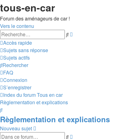
tous-en-car
Forum des aménageurs de car !
Vers le contenu
Recherche
Rechercher
avancée
Accès rapide
Sujets sans réponse
Sujets actifs
Rechercher
FAQ
Connexion
S’enregistrer
Index du forum
Tous en car
Règlementation et explications
Rechercher
Règlementation et explications
Nouveau sujet
Recherche
Rechercher