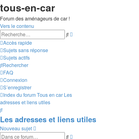
tous-en-car
Forum des aménageurs de car !
Vers le contenu
Recherche
Rechercher
avancée
Accès rapide
Sujets sans réponse
Sujets actifs
Rechercher
FAQ
Connexion
S’enregistrer
Index du forum
Tous en car
Les
adresses et liens utiles
Rechercher
Les adresses et liens utiles
Nouveau sujet
Recherche
Rechercher