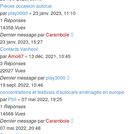
Pièces occasion autocar
par
play3000
»
23 janv. 2023, 11:10
1
Réponses
14358
Vues
Dernier message
par
Carambole
23 janv. 2023, 15:27
Contacts Vanhool
par
Arno67
»
13 déc. 2021, 10:45
3
Réponses
22027
Vues
Dernier message
par
play3000
19 sept. 2022, 10:46
concentrations et festivals d'autocars aménagés en europe
par
Phil
»
07 mai 2022, 19:25
1
Réponses
14568
Vues
Dernier message
par
Carambole
07 mai 2022, 20:48