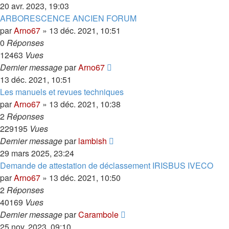
20 avr. 2023, 19:03
ARBORESCENCE ANCIEN FORUM
par
Arno67
»
13 déc. 2021, 10:51
0
Réponses
12463
Vues
Dernier message
par
Arno67
13 déc. 2021, 10:51
Les manuels et revues techniques
par
Arno67
»
13 déc. 2021, 10:38
2
Réponses
229195
Vues
Dernier message
par
lambish
29 mars 2025, 23:24
Demande de attestation de déclassement IRISBUS IVECO
par
Arno67
»
13 déc. 2021, 10:50
2
Réponses
40169
Vues
Dernier message
par
Carambole
25 nov. 2023, 09:10