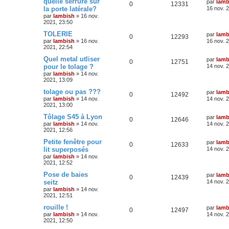
quelle serrure sur
par
lamb
0
12331
la porte latérale?
16 nov. 
par
lambish
»
16 nov.
2021, 23:50
TOLERIE
par
lamb
0
12293
par
lambish
»
16 nov.
16 nov. 
2021, 22:54
Quel metal utliser
par
lamb
0
12751
pour le tolage ?
14 nov. 
par
lambish
»
14 nov.
2021, 13:09
tolage ou pas ???
par
lamb
0
12492
par
lambish
»
14 nov.
14 nov. 
2021, 13:00
Tôlage S45 à Lyon
par
lamb
0
12646
par
lambish
»
14 nov.
14 nov. 
2021, 12:56
Petite fenêtre pour
par
lamb
0
12633
lit superposés
14 nov. 
par
lambish
»
14 nov.
2021, 12:52
Pose de baies
par
lamb
0
12439
seitz
14 nov. 
par
lambish
»
14 nov.
2021, 12:51
rouille !
par
lamb
0
12497
par
lambish
»
14 nov.
14 nov. 
2021, 12:50