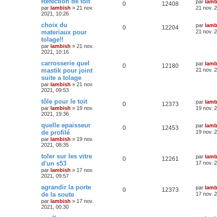
Refection de toit
par
lamb
0
12408
par
lambish
»
21 nov.
21 nov. 
2021, 10:26
choix du
par
lamb
0
12204
materiaux pour
21 nov. 
tolage!!
par
lambish
»
21 nov.
2021, 10:16
carrosserie quel
par
lamb
0
12180
mastik pour joint
21 nov. 
suite a tolage
par
lambish
»
21 nov.
2021, 09:53
tôle pour le toit
par
lamb
0
12373
par
lambish
»
19 nov.
19 nov. 
2021, 19:36
quelle epaisseur
par
lamb
0
12453
de profilé
19 nov. 
par
lambish
»
19 nov.
2021, 08:35
toler sur les vitre
par
lamb
0
12261
d'un s53
17 nov. 
par
lambish
»
17 nov.
2021, 09:57
agrandir la porte
par
lamb
0
12373
de la soute
17 nov. 
par
lambish
»
17 nov.
2021, 00:30