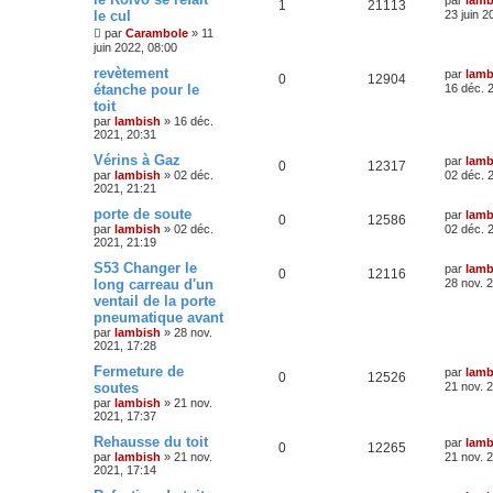
1
21113
le cul
23 juin 2
par
Carambole
»
11
juin 2022, 08:00
revètement
par
lamb
0
12904
étanche pour le
16 déc. 
toit
par
lambish
»
16 déc.
2021, 20:31
Vérins à Gaz
par
lamb
0
12317
par
lambish
»
02 déc.
02 déc. 
2021, 21:21
porte de soute
par
lamb
0
12586
par
lambish
»
02 déc.
02 déc. 
2021, 21:19
S53 Changer le
par
lamb
0
12116
long carreau d'un
28 nov. 
ventail de la porte
pneumatique avant
par
lambish
»
28 nov.
2021, 17:28
Fermeture de
par
lamb
0
12526
soutes
21 nov. 
par
lambish
»
21 nov.
2021, 17:37
Rehausse du toit
par
lamb
0
12265
par
lambish
»
21 nov.
21 nov. 
2021, 17:14