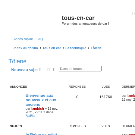
tous-en-car
Forum des aménageurs de car !
Accès rapide
FAQ
Index du forum
Tous en car
La technique
Tôlerie
Tôlerie
Rechercher
Recherche avancée
Nouveau sujet
ANNONCES
RÉPONSES
VUES
DERNIE
Bienvenue aux
par
lamb
0
161760
nouveaux et aux
13 nov. 
anciens
par
lambish
»
13 nov.
2021, 22:11
» dans
BlaBla
SUJETS
RÉPONSES
VUES
DERNIE
le Rolvo se refait
par
lamb