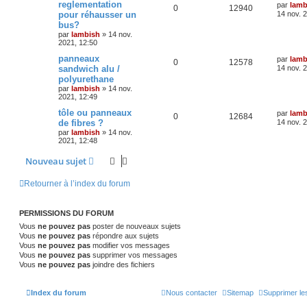
reglementation
par
lamb
0
12940
pour réhausser un
14 nov. 
bus?
par
lambish
»
14 nov.
2021, 12:50
panneaux
par
lamb
0
12578
sandwich alu /
14 nov. 
polyurethane
par
lambish
»
14 nov.
2021, 12:49
tôle ou panneaux
par
lamb
0
12684
de fibres ?
14 nov. 
par
lambish
»
14 nov.
2021, 12:48
Nouveau sujet
Retourner à l’index du forum
PERMISSIONS DU FORUM
Vous
ne pouvez pas
poster de nouveaux sujets
Vous
ne pouvez pas
répondre aux sujets
Vous
ne pouvez pas
modifier vos messages
Vous
ne pouvez pas
supprimer vos messages
Vous
ne pouvez pas
joindre des fichiers
Index du forum
Nous contacter
Sitemap
Supprimer le