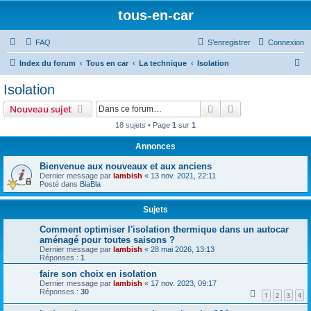
tous-en-car
FAQ
S’enregistrer
Connexion
R
Index du forum
Tous en car
La technique
Isolation
e
Isolation
c
Rechercher
Recherche avanc
Nouveau sujet
h
18 sujets • Page
1
sur
1
e
Annonces
r
c
Bienvenue aux nouveaux et aux anciens
Dernier message par
lambish
«
13 nov. 2021, 22:11
h
Posté dans
BlaBla
e
Sujets
r
Comment optimiser l'isolation thermique dans un autocar
aménagé pour toutes saisons ?
Dernier message par
lambish
«
28 mai 2026, 13:13
Réponses :
1
faire son choix en isolation
Dernier message par
lambish
«
17 nov. 2023, 09:17
Réponses :
30
1
2
3
4