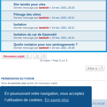
film teintés pour vitre
Dernier message par
lambish
«
14 nov. 2021, 20:23
Filmage des vitres
Dernier message par
lambish
«
14 nov. 2021, 20:21
Isolation
Dernier message par
lambish
«
14 nov. 2021, 20:21
Isolation du car de Gasmobil
Dernier message par
lambish
«
14 nov. 2021, 20:21
Quelle isolation pour nos aménagements ?
Dernier message par
lambish
«
14 nov. 2021, 20:20
Nouveau sujet
18 sujets • Page
1
sur
1
Aller à
PERMISSIONS DU FORUM
Vous
ne pouvez pas
poster de nouveaux sujets
Vous
ne pouvez pas
répondre aux sujets
Vous
ne pouvez pas
modifier vos messages
En poursuivant votre navigation, vous acceptez
Vous
ne pouvez pas
supprimer vos messages
Vous
ne pouvez pas
joindre des fichiers
l’utilisation de cookies.
En savoir plus
Index du forum
Heures au format
UTC+02:00