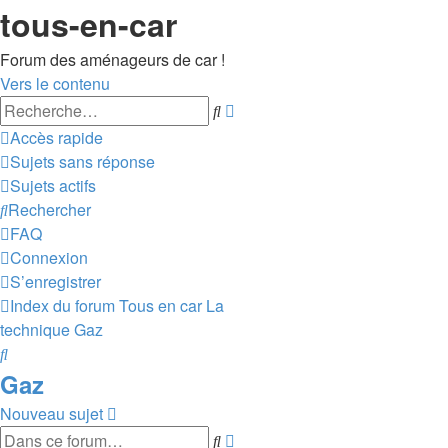
tous-en-car
Forum des aménageurs de car !
Vers le contenu
Recherche
Rechercher
avancée
Accès rapide
Sujets sans réponse
Sujets actifs
Rechercher
FAQ
Connexion
S’enregistrer
Index du forum
Tous en car
La
technique
Gaz
Rechercher
Gaz
Nouveau sujet
Recherche
Rechercher