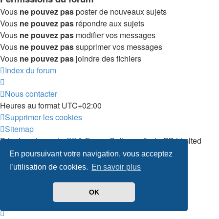
Vous
ne pouvez pas
poster de nouveaux sujets
Vous
ne pouvez pas
répondre aux sujets
Vous
ne pouvez pas
modifier vos messages
Vous
ne pouvez pas
supprimer vos messages
Vous
ne pouvez pas
joindre des fichiers
Index du forum
Nous contacter
Heures au format
UTC+02:00
Supprimer les cookies
Sitemap
Développé par
phpBB
® Forum Software © phpBB Limited
Traduit par
phpBB-fr.com
En poursuivant votre navigation, vous acceptez
Confidentialité
|
Conditions
l’utilisation de cookies.
En savoir plus
OK