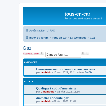
tous-en-car
Forum des aménageurs de car !
Accès rapide
FAQ
Index du forum
Tous en car
La technique
Gaz
Gaz
R
R
Nouveau sujet
e
e
c
c
ANNONCES
h
h
e
e
Bienvenue aux nouveaux et aux anciens
r
r
par
lambish
»
13 nov. 2021, 22:11
» dans
BlaBla
c
c
h
h
e
e
SUJETS
r
a
v
Qualigaz / coût d'une visite
a
par
Carambole
»
02 févr. 2022, 15:36
n
c
diametre conduite gaz
é
par
lambish
»
02 déc. 2021, 21:04
e