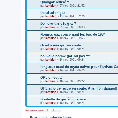
Qualigaz refusé !!
par
lambish
»
27 nov. 2021, 21:52
Installation gaz
par
lambish
»
21 nov. 2021, 17:26
De l'eau dans le gaz ?
par
lambish
»
21 nov. 2021, 10:30
Normes gaz concernant les bus de 1984
par
lambish
»
19 nov. 2021, 19:55
chauffe eau gaz en soute
par
lambish
»
16 nov. 2021, 09:24
nouvelle norme gaz ou pas !!!!
par
lambish
»
16 nov. 2021, 09:24
longueur maxi de tuyau cuivre pour l'arrivée G
par
lambish
»
16 nov. 2021, 09:23
GPL en soute
par
lambish
»
16 nov. 2021, 09:22
GPL auto de recup en soute, Attention danger!!
par
lambish
»
16 nov. 2021, 09:21
Bouteille de gaz à l'interieur
par
lambish
»
16 nov. 2021, 09:21
Nouveau sujet
Retourner à l’index du forum