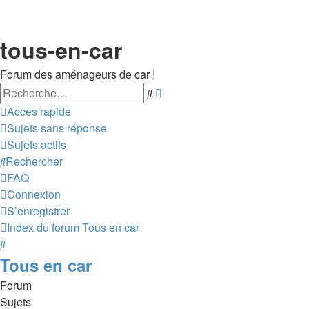
tous-en-car
Forum des aménageurs de car !
Rechercher
Recherche
avancée
Accès rapide
Sujets sans réponse
Sujets actifs
Rechercher
FAQ
Connexion
S’enregistrer
Index du forum
Tous en car
Rechercher
Tous en car
Forum
Sujets