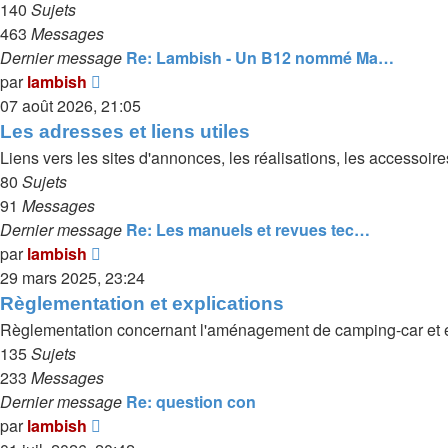
140
Sujets
463
Messages
Dernier message
Re: Lambish - Un B12 nommé Ma…
Voir
par
lambish
le
07 août 2026, 21:05
dernier
Les adresses et liens utiles
message
Liens vers les sites d'annonces, les réalisations, les accessoir
80
Sujets
91
Messages
Dernier message
Re: Les manuels et revues tec…
Voir
par
lambish
le
29 mars 2025, 23:24
dernier
Règlementation et explications
message
Règlementation concernant l'aménagement de camping-car et e
135
Sujets
233
Messages
Dernier message
Re: question con
Voir
par
lambish