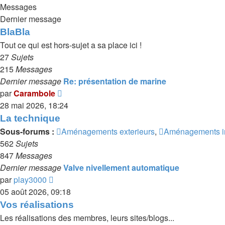
Messages
Dernier message
BlaBla
Tout ce qui est hors-sujet a sa place ici !
27
Sujets
215
Messages
Dernier message
Re: présentation de marine
Voir
par
Carambole
le
28 mai 2026, 18:24
dernier
La technique
message
Sous-forums :
Aménagements exterieurs
,
Aménagements in
562
Sujets
847
Messages
Dernier message
Valve nivellement automatique
Voir
par
play3000
le
05 août 2026, 09:18
dernier
Vos réalisations
message
Les réalisations des membres, leurs sites/blogs...