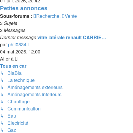
le
01 juil. 2026, 20:42
dernier
Petites annonces
message
Sous-forums :
Recherche
,
Vente
3
Sujets
3
Messages
Dernier message
vitre latérale renault CARRIE…
Voir
par
phil0834
le
04 mai 2026, 12:00
dernier
Aller à
message
Tous en car
↳ BlaBla
↳ La technique
↳ Aménagements exterieurs
↳ Aménagements interieurs
↳ Chauffage
↳ Communication
↳ Eau
↳ Electricité
↳ Gaz