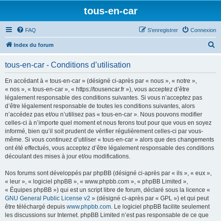
tous-en-car
FAQ
S’enregistrer
Connexion
R
Index du forum
e
tous-en-car - Conditions d’utilisation
c
h
En accédant à « tous-en-car » (désigné ci-après par « nous », « notre »,
« nos », « tous-en-car », « https://tousencar.fr »), vous acceptez d’être
e
légalement responsable des conditions suivantes. Si vous n’acceptez pas
r
d’être légalement responsable de toutes les conditions suivantes, alors
n’accédez pas et/ou n’utilisez pas « tous-en-car ». Nous pouvons modifier
c
celles-ci à n’importe quel moment et nous ferons tout pour que vous en soyez
h
informé, bien qu’il soit prudent de vérifier régulièrement celles-ci par vous-
même. Si vous continuez d’utiliser « tous-en-car » alors que des changements
e
ont été effectués, vous acceptez d’être légalement responsable des conditions
r
découlant des mises à jour et/ou modifications.
Nos forums sont développés par phpBB (désigné ci-après par « ils », « eux »,
« leur », « logiciel phpBB », « www.phpbb.com », « phpBB Limited »,
« Équipes phpBB ») qui est un script libre de forum, déclaré sous la licence «
GNU General Public License v2
» (désigné ci-après par « GPL ») et qui peut
être téléchargé depuis
www.phpbb.com
. Le logiciel phpBB facilite seulement
les discussions sur Internet. phpBB Limited n’est pas responsable de ce que