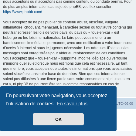
nous acceptons ou n’acceptons pas comme contenu ou conduite permis. Pour
de plus amples informations au sujet de phpBB, veuillez consulter :
https://www.phpbb.com/
.
Vous acceptez de ne pas publier de contenu abusif, obscène, vulgaire,
diffamatoire, choquant, menaçant, à caractère sexuel ou tout autre contenu qui
peut transgresser les lois de votre pays, du pays où « tous-en-car » est
hébergé ou les lois internationales. Le faire peut vous mener à un
bannissement immédiat et permanent, avec une notification à votre fournisseur
d’accès à Internet si nous le jugeons nécessaire. Les adresses IP de tous les
messages sont enregistrées pour aider au renforcement de ces conditions.
Vous acceptez que « tous-en-car » supprime, modifie, déplace ou verrouille
n’importe quel sujet lorsque nous estimons que cela est nécessaire. En tant
que membre, vous acceptez que toutes les informations que vous avez saisies
soient stockées dans notre base de données. Bien que ces informations ne
soient pas diffusées à une tierce partie sans votre consentement, ni « tous-en-
car », ni phpBB ne pourront être tenus comme responsables en cas de
tentative de piratage visant à compromettre les données.
En poursuivant votre navigation, vous acceptez
l’utilisation de cookies.
En savoir plus
Index du forum
Heures au format
UTC+02:00
Développé par
phpBB
® Forum Software © phpBB Limited
OK
Traduit par
phpBB-fr.com
Confidentialité
|
Conditions