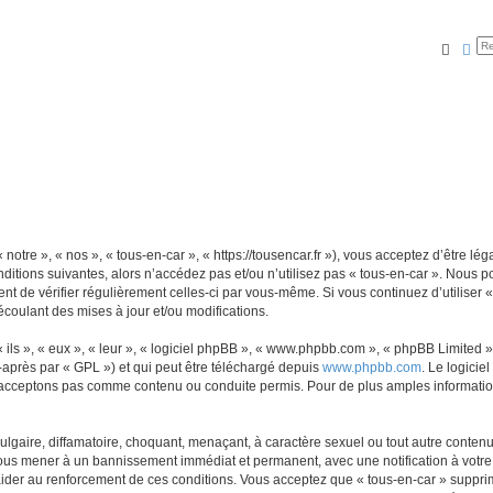
Reche
Rec
notre », « nos », « tous-en-car », « https://tousencar.fr »), vous acceptez d’être 
ditions suivantes, alors n’accédez pas et/ou n’utilisez pas « tous-en-car ». Nous 
dent de vérifier régulièrement celles-ci par vous-même. Si vous continuez d’utiliser
coulant des mises à jour et/ou modifications.
ls », « eux », « leur », « logiciel phpBB », « www.phpbb.com », « phpBB Limited »,
-après par « GPL ») et qui peut être téléchargé depuis
www.phpbb.com
. Le logicie
acceptons pas comme contenu ou conduite permis. Pour de plus amples informations
gaire, diffamatoire, choquant, menaçant, à caractère sexuel ou tout autre contenu 
 vous mener à un bannissement immédiat et permanent, avec une notification à votre 
der au renforcement de ces conditions. Vous acceptez que « tous-en-car » supprime