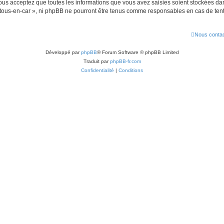
us acceptez que toutes les informations que vous avez saisies soient stockées da
« tous-en-car », ni phpBB ne pourront être tenus comme responsables en cas de ten
Nous contac
Développé par
phpBB
® Forum Software © phpBB Limited
Traduit par
phpBB-fr.com
Confidentialité
|
Conditions