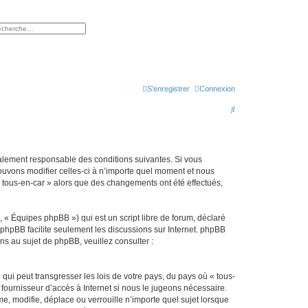
rcher
herche avancée
S’enregistrer
Connexion
R
e
c
h
légalement responsable des conditions suivantes. Si vous
pouvons modifier celles-ci à n’importe quel moment et nous
e
 « tous-en-car » alors que des changements ont été effectués,
r
c
 « Équipes phpBB ») qui est un script libre de forum, déclaré
h
l phpBB facilite seulement les discussions sur Internet. phpBB
 au sujet de phpBB, veuillez consulter :
e
r
qui peut transgresser les lois de votre pays, du pays où « tous-
fournisseur d’accès à Internet si nous le jugeons nécessaire.
, modifie, déplace ou verrouille n’importe quel sujet lorsque