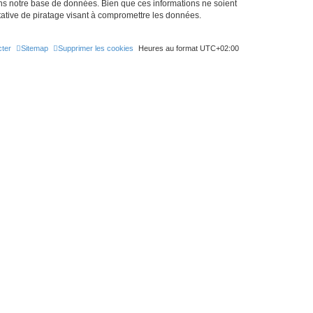
ns notre base de données. Bien que ces informations ne soient
tative de piratage visant à compromettre les données.
ter
Sitemap
Supprimer les cookies
Heures au format
UTC+02:00