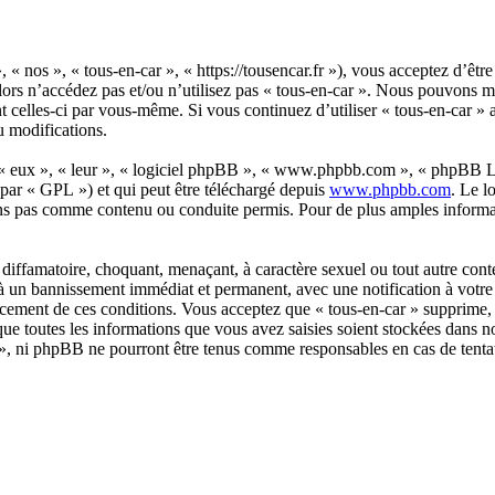
, « nos », « tous-en-car », « https://tousencar.fr »), vous acceptez d’êt
alors n’accédez pas et/ou n’utilisez pas « tous-en-car ». Nous pouvons 
nt celles-ci par vous-même. Si vous continuez d’utiliser « tous-en-car »
u modifications.
 « eux », « leur », « logiciel phpBB », « www.phpbb.com », « phpBB Lim
 par « GPL ») et qui peut être téléchargé depuis
www.phpbb.com
. Le l
ns pas comme contenu ou conduite permis. Pour de plus amples informat
diffamatoire, choquant, menaçant, à caractère sexuel ou tout autre conte
 à un bannissement immédiat et permanent, avec une notification à votre 
orcement de ces conditions. Vous acceptez que « tous-en-car » supprime, 
ue toutes les informations que vous avez saisies soient stockées dans n
ar », ni phpBB ne pourront être tenus comme responsables en cas de tenta