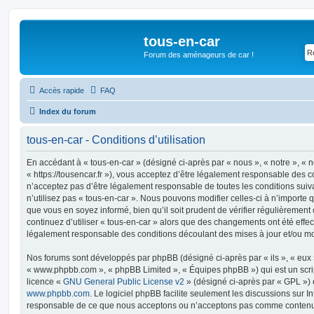
tous-en-car
Forum des aménageurs de car !
Accès rapide
FAQ
Index du forum
tous-en-car - Conditions d’utilisation
En accédant à « tous-en-car » (désigné ci-après par « nous », « notre », « n
« https://tousencar.fr »), vous acceptez d’être légalement responsable des c
n’acceptez pas d’être légalement responsable de toutes les conditions suiv
n’utilisez pas « tous-en-car ». Nous pouvons modifier celles-ci à n’importe
que vous en soyez informé, bien qu’il soit prudent de vérifier régulièrement
continuez d’utiliser « tous-en-car » alors que des changements ont été effe
légalement responsable des conditions découlant des mises à jour et/ou mo
Nos forums sont développés par phpBB (désigné ci-après par « ils », « eux »,
« www.phpbb.com », « phpBB Limited », « Équipes phpBB ») qui est un script
licence «
GNU General Public License v2
» (désigné ci-après par « GPL ») 
www.phpbb.com
. Le logiciel phpBB facilite seulement les discussions sur I
responsable de ce que nous acceptons ou n’acceptons pas comme contenu 