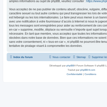
amples informations au sujet de phpBB, veuillez consulter :
https://www.ph
Vous acceptez de ne pas publier de contenu abusif, obscène, vulgaire, diff
caractère sexuel ou tout autre contenu qui peut transgresser les lois de vot
est hébergé ou les lois internationales. Le faire peut vous mener à un ban
avec une notification à votre fournisseur d’accès à Internet si nous le juge
tous les messages sont enregistrées pour aider au renforcement de ces con
en-car » supprime, modifie, déplace ou verrouille n’importe quel sujet lors
nécessaire. En tant que membre, vous acceptez que toutes les informations
stockées dans notre base de données. Bien que ces informations ne soient p
sans votre consentement, ni « tous-en-car », ni phpBB ne pourront être t
tentative de piratage visant à compromettre les données.
Index du forum
Nous contacter
Sitemap
Supprimer le
Développé par
phpBB
® Forum Software © phpBB L
Traduit par
phpBB-fr.com
Confidentialité
|
Conditions