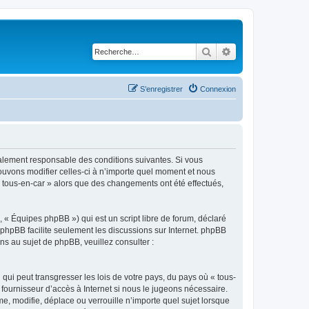
Rechercher
Recherche avancé
S’enregistrer
Connexion
légalement responsable des conditions suivantes. Si vous
pouvons modifier celles-ci à n’importe quel moment et nous
 « tous-en-car » alors que des changements ont été effectués,
 « Équipes phpBB ») qui est un script libre de forum, déclaré
l phpBB facilite seulement les discussions sur Internet. phpBB
 au sujet de phpBB, veuillez consulter :
qui peut transgresser les lois de votre pays, du pays où « tous-
fournisseur d’accès à Internet si nous le jugeons nécessaire.
, modifie, déplace ou verrouille n’importe quel sujet lorsque