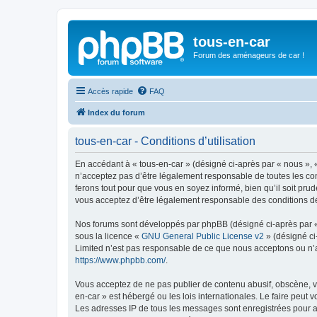
tous-en-car
Forum des aménageurs de car !
Accès rapide
FAQ
Index du forum
tous-en-car - Conditions d’utilisation
En accédant à « tous-en-car » (désigné ci-après par « nous », « 
n’acceptez pas d’être légalement responsable de toutes les con
ferons tout pour que vous en soyez informé, bien qu’il soit pru
vous acceptez d’être légalement responsable des conditions dé
Nos forums sont développés par phpBB (désigné ci-après par « i
sous la licence «
GNU General Public License v2
» (désigné ci
Limited n’est pas responsable de ce que nous acceptons ou n’
https://www.phpbb.com/
.
Vous acceptez de ne pas publier de contenu abusif, obscène, vul
en-car » est hébergé ou les lois internationales. Le faire peut
Les adresses IP de tous les messages sont enregistrées pour ai