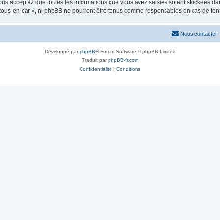
us acceptez que toutes les informations que vous avez saisies soient stockées da
« tous-en-car », ni phpBB ne pourront être tenus comme responsables en cas de ten
Nous contacter
Développé par
phpBB
® Forum Software © phpBB Limited
Traduit par
phpBB-fr.com
Confidentialité
|
Conditions