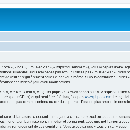
notre », « nos », « tous-en-car », « https://tousencar.fr »), vous acceptez d’être 
ditions suivantes, alors n’accédez pas et/ou n’utilisez pas « tous-en-car ». Nous 
dent de vérifier régulièrement celles-ci par vous-même. Si vous continuez d’utiliser
coulant des mises à jour et/ou modifications.
ls », « eux », « leur », « logiciel phpBB », « www.phpbb.com », « phpBB Limited »,
-après par « GPL ») et qui peut être téléchargé depuis
www.phpbb.com
. Le logicie
acceptons pas comme contenu ou conduite permis. Pour de plus amples informations
gaire, diffamatoire, choquant, menaçant, à caractère sexuel ou tout autre contenu 
 vous mener à un bannissement immédiat et permanent, avec une notification à votre 
der au renforcement de ces conditions. Vous acceptez que « tous-en-car » supprime