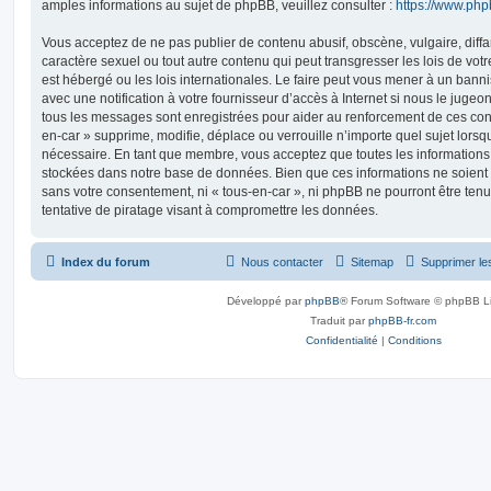
amples informations au sujet de phpBB, veuillez consulter :
https://www.ph
Vous acceptez de ne pas publier de contenu abusif, obscène, vulgaire, diff
caractère sexuel ou tout autre contenu qui peut transgresser les lois de vot
est hébergé ou les lois internationales. Le faire peut vous mener à un ban
avec une notification à votre fournisseur d’accès à Internet si nous le juge
tous les messages sont enregistrées pour aider au renforcement de ces con
en-car » supprime, modifie, déplace ou verrouille n’importe quel sujet lors
nécessaire. En tant que membre, vous acceptez que toutes les informations
stockées dans notre base de données. Bien que ces informations ne soient p
sans votre consentement, ni « tous-en-car », ni phpBB ne pourront être t
tentative de piratage visant à compromettre les données.
Index du forum
Nous contacter
Sitemap
Supprimer le
Développé par
phpBB
® Forum Software © phpBB L
Traduit par
phpBB-fr.com
Confidentialité
|
Conditions