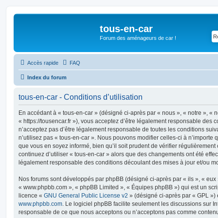
tous-en-car
Forum des aménageurs de car !
Accès rapide
FAQ
Index du forum
tous-en-car - Conditions d’utilisation
En accédant à « tous-en-car » (désigné ci-après par « nous », « notre », « n
« https://tousencar.fr »), vous acceptez d’être légalement responsable des c
n’acceptez pas d’être légalement responsable de toutes les conditions suiv
n’utilisez pas « tous-en-car ». Nous pouvons modifier celles-ci à n’importe
que vous en soyez informé, bien qu’il soit prudent de vérifier régulièrement
continuez d’utiliser « tous-en-car » alors que des changements ont été effe
légalement responsable des conditions découlant des mises à jour et/ou mo
Nos forums sont développés par phpBB (désigné ci-après par « ils », « eux »,
« www.phpbb.com », « phpBB Limited », « Équipes phpBB ») qui est un script
licence «
GNU General Public License v2
» (désigné ci-après par « GPL ») 
www.phpbb.com
. Le logiciel phpBB facilite seulement les discussions sur I
responsable de ce que nous acceptons ou n’acceptons pas comme contenu 