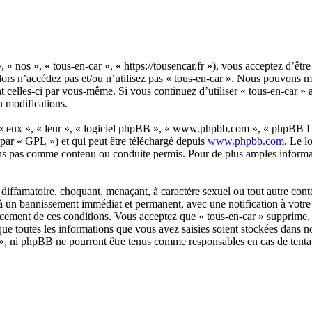
, « nos », « tous-en-car », « https://tousencar.fr »), vous acceptez d’êt
alors n’accédez pas et/ou n’utilisez pas « tous-en-car ». Nous pouvons 
nt celles-ci par vous-même. Si vous continuez d’utiliser « tous-en-car »
u modifications.
 « eux », « leur », « logiciel phpBB », « www.phpbb.com », « phpBB Lim
 par « GPL ») et qui peut être téléchargé depuis
www.phpbb.com
. Le l
ns pas comme contenu ou conduite permis. Pour de plus amples informat
diffamatoire, choquant, menaçant, à caractère sexuel ou tout autre conte
 à un bannissement immédiat et permanent, avec une notification à votre 
orcement de ces conditions. Vous acceptez que « tous-en-car » supprime, 
ue toutes les informations que vous avez saisies soient stockées dans n
ar », ni phpBB ne pourront être tenus comme responsables en cas de tenta