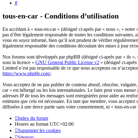
Rechercher
tous-en-car - Conditions d’utilisation
En accédant à « tous-en-car » (désigné ci-après par « nous », « notre »
pas d’être légalement responsable de toutes les conditions suivantes, 
vous en soyez informé, bien qu’il soit prudent de vérifier régulièreme
légalement responsable des conditions découlant des mises à jour et/o
Nos forums sont développés par phpBB (désigné ci-après par « ils »,
sous la licence «
GNU General Public License v2
» (désigné ci-après
Limited n’est pas responsable de ce que nous acceptons ou n’accepto
https://www.phpbb.com/
.
Vous acceptez de ne pas publier de contenu abusif, obscène, vulgaire, 
car » est hébergé ou les lois internationales. Le faire peut vous mener
adresses IP de tous les messages sont enregistrées pour aider au renf
estimons que cela est nécessaire. En tant que membre, vous acceptez q
diffusées à une tierce partie sans votre consentement, ni « tous-en-c
Index du forum
Heures au format
UTC+02:00
Supprimer les cookies
Sitemap