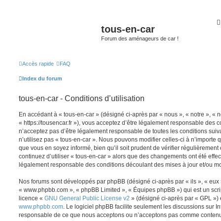
tous-en-car
Forum des aménageurs de car !
Accès rapide
FAQ
Index du forum
tous-en-car - Conditions d’utilisation
En accédant à « tous-en-car » (désigné ci-après par « nous », « notre », « n
« https://tousencar.fr »), vous acceptez d’être légalement responsable des c
n’acceptez pas d’être légalement responsable de toutes les conditions suiv
n’utilisez pas « tous-en-car ». Nous pouvons modifier celles-ci à n’importe
que vous en soyez informé, bien qu’il soit prudent de vérifier régulièrement
continuez d’utiliser « tous-en-car » alors que des changements ont été effe
légalement responsable des conditions découlant des mises à jour et/ou mo
Nos forums sont développés par phpBB (désigné ci-après par « ils », « eux »,
« www.phpbb.com », « phpBB Limited », « Équipes phpBB ») qui est un script
licence «
GNU General Public License v2
» (désigné ci-après par « GPL ») 
www.phpbb.com
. Le logiciel phpBB facilite seulement les discussions sur I
responsable de ce que nous acceptons ou n’acceptons pas comme contenu 