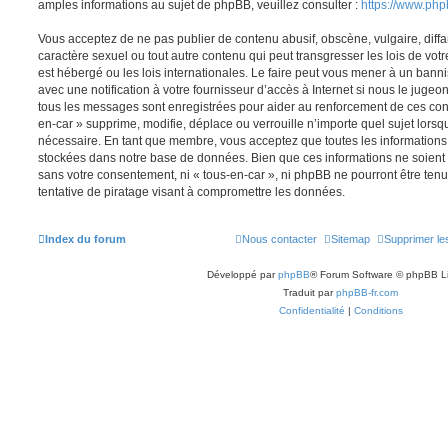
amples informations au sujet de phpBB, veuillez consulter :
https://www.ph
Vous acceptez de ne pas publier de contenu abusif, obscène, vulgaire, diff
caractère sexuel ou tout autre contenu qui peut transgresser les lois de vot
est hébergé ou les lois internationales. Le faire peut vous mener à un ban
avec une notification à votre fournisseur d’accès à Internet si nous le juge
tous les messages sont enregistrées pour aider au renforcement de ces con
en-car » supprime, modifie, déplace ou verrouille n’importe quel sujet lors
nécessaire. En tant que membre, vous acceptez que toutes les informations
stockées dans notre base de données. Bien que ces informations ne soient p
sans votre consentement, ni « tous-en-car », ni phpBB ne pourront être t
tentative de piratage visant à compromettre les données.
Index du forum
Nous contacter
Sitemap
Supprimer le
Développé par
phpBB
® Forum Software © phpBB L
Traduit par
phpBB-fr.com
Confidentialité
|
Conditions