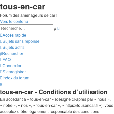
tous-en-car
Forum des aménageurs de car !
Vers le contenu
Recherche
Rechercher
avancée
Accès rapide
Sujets sans réponse
Sujets actifs
Rechercher
FAQ
Connexion
S’enregistrer
Index du forum
Rechercher
tous-en-car - Conditions d’utilisation
En accédant à « tous-en-car » (désigné ci-après par « nous »,
« notre », « nos », « tous-en-car », « https://tousencar.fr »), vous
acceptez d’être légalement responsable des conditions