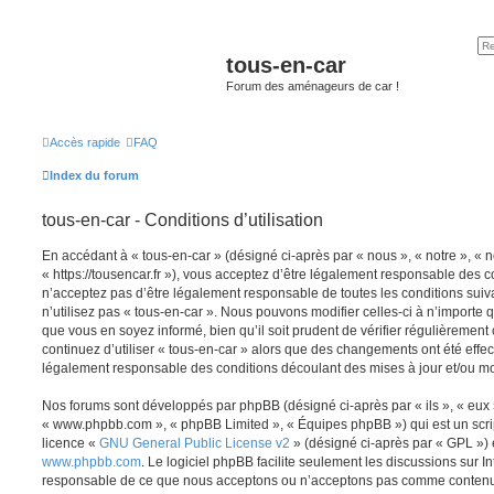
tous-en-car
Forum des aménageurs de car !
Accès rapide
FAQ
Index du forum
tous-en-car - Conditions d’utilisation
En accédant à « tous-en-car » (désigné ci-après par « nous », « notre », « n
« https://tousencar.fr »), vous acceptez d’être légalement responsable des c
n’acceptez pas d’être légalement responsable de toutes les conditions suiv
n’utilisez pas « tous-en-car ». Nous pouvons modifier celles-ci à n’importe
que vous en soyez informé, bien qu’il soit prudent de vérifier régulièrement
continuez d’utiliser « tous-en-car » alors que des changements ont été effe
légalement responsable des conditions découlant des mises à jour et/ou mo
Nos forums sont développés par phpBB (désigné ci-après par « ils », « eux »,
« www.phpbb.com », « phpBB Limited », « Équipes phpBB ») qui est un script
licence «
GNU General Public License v2
» (désigné ci-après par « GPL ») 
www.phpbb.com
. Le logiciel phpBB facilite seulement les discussions sur I
responsable de ce que nous acceptons ou n’acceptons pas comme contenu 