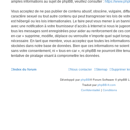
amples informations au sujet de phpBB, veuillez consulter :
https://www.ph
Vous acceptez de ne pas publier de contenu abusif, obscène, vulgaire, diff
caractère sexuel ou tout autre contenu qui peut transgresser les lois de vot
est hébergé ou les lois internationales. Le faire peut vous mener à un ban
avec une notification à votre fournisseur d’accès à Internet si nous le juge
tous les messages sont enregistrées pour aider au renforcement de ces con
en-car » supprime, modifie, déplace ou verrouille n’importe quel sujet lors
nécessaire. En tant que membre, vous acceptez que toutes les informations
stockées dans notre base de données. Bien que ces informations ne soient p
sans votre consentement, ni « tous-en-car », ni phpBB ne pourront être t
tentative de piratage visant à compromettre les données.
Index du forum
Nous contacter
Sitemap
Supprimer le
Développé par
phpBB
® Forum Software © phpBB L
Traduit par
phpBB-fr.com
Confidentialité
|
Conditions