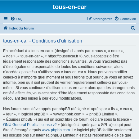
tous-en-car
FAQ
S’enregistrer
Connexion
R
Index du forum
e
tous-en-car - Conditions d’utilisation
c
h
En accédant à « tous-en-car » (désigné ci-après par « nous », « notre »,
« nos », « tous-en-car », « https://tousencar.fr »), vous acceptez d’être
e
légalement responsable des conditions suivantes. Si vous n’acceptez pas
r
d’être légalement responsable de toutes les conditions suivantes, alors
n’accédez pas et/ou n’utilisez pas « tous-en-car ». Nous pouvons modifier
c
celles-ci à n’importe quel moment et nous ferons tout pour que vous en soyez
h
informé, bien qu’il soit prudent de vérifier régulièrement celles-ci par vous-
même. Si vous continuez d’utiliser « tous-en-car » alors que des changements
e
ont été effectués, vous acceptez d’être légalement responsable des conditions
r
découlant des mises à jour et/ou modifications.
Nos forums sont développés par phpBB (désigné ci-après par « ils », « eux »,
« leur », « logiciel phpBB », « www.phpbb.com », « phpBB Limited »,
« Équipes phpBB ») qui est un script libre de forum, déclaré sous la licence «
GNU General Public License v2
» (désigné ci-après par « GPL ») et qui peut
être téléchargé depuis
www.phpbb.com
. Le logiciel phpBB facilite seulement
les discussions sur Internet. phpBB Limited n’est pas responsable de ce que