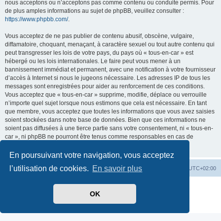
nous acceptons ou n’acceptons pas comme contenu ou conduite permis. Pour
de plus amples informations au sujet de phpBB, veuillez consulter :
https://www.phpbb.com/
.
Vous acceptez de ne pas publier de contenu abusif, obscène, vulgaire,
diffamatoire, choquant, menaçant, à caractère sexuel ou tout autre contenu qui
peut transgresser les lois de votre pays, du pays où « tous-en-car » est
hébergé ou les lois internationales. Le faire peut vous mener à un
bannissement immédiat et permanent, avec une notification à votre fournisseur
d’accès à Internet si nous le jugeons nécessaire. Les adresses IP de tous les
messages sont enregistrées pour aider au renforcement de ces conditions.
Vous acceptez que « tous-en-car » supprime, modifie, déplace ou verrouille
n’importe quel sujet lorsque nous estimons que cela est nécessaire. En tant
que membre, vous acceptez que toutes les informations que vous avez saisies
soient stockées dans notre base de données. Bien que ces informations ne
soient pas diffusées à une tierce partie sans votre consentement, ni « tous-en-
car », ni phpBB ne pourront être tenus comme responsables en cas de
tentative de piratage visant à compromettre les données.
En poursuivant votre navigation, vous acceptez
l’utilisation de cookies.
En savoir plus
Index du forum
Heures au format
UTC+02:00
Développé par
phpBB
® Forum Software © phpBB Limited
OK
Traduit par
phpBB-fr.com
Confidentialité
|
Conditions