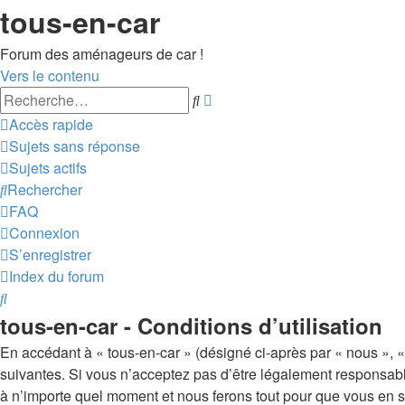
tous-en-car
Forum des aménageurs de car !
Vers le contenu
Recherche
Rechercher
avancée
Accès rapide
Sujets sans réponse
Sujets actifs
Rechercher
FAQ
Connexion
S’enregistrer
Index du forum
Rechercher
tous-en-car - Conditions d’utilisation
En accédant à « tous-en-car » (désigné ci-après par « nous », « 
suivantes. Si vous n’acceptez pas d’être légalement responsable
à n’importe quel moment et nous ferons tout pour que vous en soy