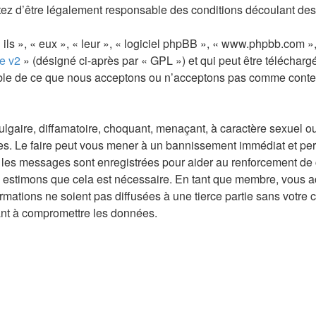
ez d’être légalement responsable des conditions découlant des 
ls », « eux », « leur », « logiciel phpBB », « www.phpbb.com »,
e v2
» (désigné ci-après par « GPL ») et qui peut être téléchar
sable de ce que nous acceptons ou n’acceptons pas comme conte
gaire, diffamatoire, choquant, menaçant, à caractère sexuel ou t
les. Le faire peut vous mener à un bannissement immédiat et per
s les messages sont enregistrées pour aider au renforcement de
us estimons que cela est nécessaire. En tant que membre, vous a
mations ne soient pas diffusées à une tierce partie sans votre 
ant à compromettre les données.