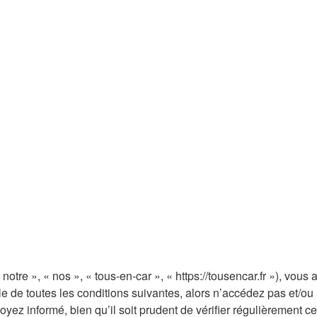
notre », « nos », « tous-en-car », « https://tousencar.fr »), vou
 de toutes les conditions suivantes, alors n’accédez pas et/ou n
ez informé, bien qu’il soit prudent de vérifier régulièrement ce