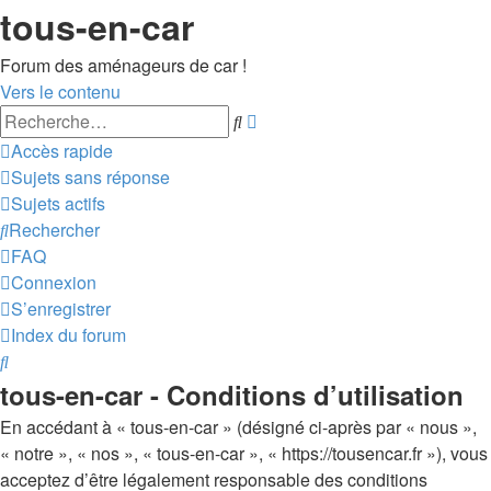
tous-en-car
Forum des aménageurs de car !
Vers le contenu
Recherche
Rechercher
avancée
Accès rapide
Sujets sans réponse
Sujets actifs
Rechercher
FAQ
Connexion
S’enregistrer
Index du forum
Rechercher
tous-en-car - Conditions d’utilisation
En accédant à « tous-en-car » (désigné ci-après par « nous »,
« notre », « nos », « tous-en-car », « https://tousencar.fr »), vous
acceptez d’être légalement responsable des conditions