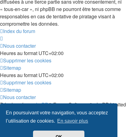
diffusées à une tierce partie sans votre consentement, ni
« tous-en-car », ni phpBB ne pourront être tenus comme
responsables en cas de tentative de piratage visant à
compromettre les données.
Index du forum
Nous contacter
Heures au format
UTC+02:00
Supprimer les cookies
Sitemap
Heures au format
UTC+02:00
Supprimer les cookies
Sitemap
Nous contacter
Développé par
phpBB
® Forum Software © phpBB Limited
Traduit par
phpBB-fr.com
En poursuivant votre navigation, vous acceptez
Confidentialité
|
Conditions
l’utilisation de cookies.
En savoir plus
OK