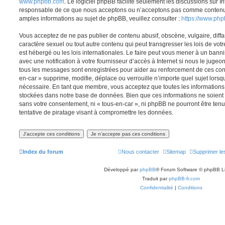
www.phpbb.com
. Le logiciel phpBB facilite seulement les discussions sur I
responsable de ce que nous acceptons ou n’acceptons pas comme contenu 
amples informations au sujet de phpBB, veuillez consulter :
https://www.ph
Vous acceptez de ne pas publier de contenu abusif, obscène, vulgaire, diff
caractère sexuel ou tout autre contenu qui peut transgresser les lois de vot
est hébergé ou les lois internationales. Le faire peut vous mener à un ban
avec une notification à votre fournisseur d’accès à Internet si nous le juge
tous les messages sont enregistrées pour aider au renforcement de ces con
en-car » supprime, modifie, déplace ou verrouille n’importe quel sujet lors
nécessaire. En tant que membre, vous acceptez que toutes les informations
stockées dans notre base de données. Bien que ces informations ne soient p
sans votre consentement, ni « tous-en-car », ni phpBB ne pourront être t
tentative de piratage visant à compromettre les données.
Index du forum
Nous contacter
Sitemap
Supprimer le
Développé par
phpBB
® Forum Software © phpBB L
Traduit par
phpBB-fr.com
Confidentialité
|
Conditions