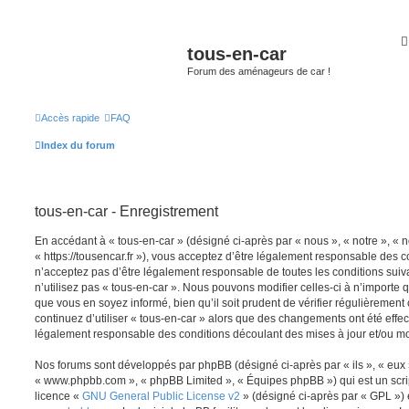
tous-en-car
Forum des aménageurs de car !
Accès rapide
FAQ
Index du forum
tous-en-car - Enregistrement
En accédant à « tous-en-car » (désigné ci-après par « nous », « notre », « n
« https://tousencar.fr »), vous acceptez d’être légalement responsable des c
n’acceptez pas d’être légalement responsable de toutes les conditions suiv
n’utilisez pas « tous-en-car ». Nous pouvons modifier celles-ci à n’importe
que vous en soyez informé, bien qu’il soit prudent de vérifier régulièrement
continuez d’utiliser « tous-en-car » alors que des changements ont été effe
légalement responsable des conditions découlant des mises à jour et/ou mo
Nos forums sont développés par phpBB (désigné ci-après par « ils », « eux »,
« www.phpbb.com », « phpBB Limited », « Équipes phpBB ») qui est un script
licence «
GNU General Public License v2
» (désigné ci-après par « GPL ») 