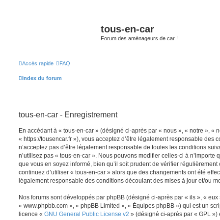
tous-en-car
Forum des aménageurs de car !
Accès rapide
FAQ
Index du forum
tous-en-car - Enregistrement
En accédant à « tous-en-car » (désigné ci-après par « nous », « notre », « n
« https://tousencar.fr »), vous acceptez d’être légalement responsable des c
n’acceptez pas d’être légalement responsable de toutes les conditions suiv
n’utilisez pas « tous-en-car ». Nous pouvons modifier celles-ci à n’importe
que vous en soyez informé, bien qu’il soit prudent de vérifier régulièrement
continuez d’utiliser « tous-en-car » alors que des changements ont été effe
légalement responsable des conditions découlant des mises à jour et/ou mo
Nos forums sont développés par phpBB (désigné ci-après par « ils », « eux »,
« www.phpbb.com », « phpBB Limited », « Équipes phpBB ») qui est un script
licence «
GNU General Public License v2
» (désigné ci-après par « GPL ») 