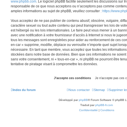
www.phpbb.com
. Le logiciel phpBB facilite seulement les discussions sur I
responsable de ce que nous acceptons ou n’acceptons pas comme contenu 
amples informations au sujet de phpBB, veuillez consulter :
https://www.ph
Vous acceptez de ne pas publier de contenu abusif, obscène, vulgaire, diff
caractère sexuel ou tout autre contenu qui peut transgresser les lois de vot
est hébergé ou les lois internationales. Le faire peut vous mener à un ban
avec une notification à votre fournisseur d’accès à Internet si nous le juge
tous les messages sont enregistrées pour aider au renforcement de ces con
en-car » supprime, modifie, déplace ou verrouille n’importe quel sujet lors
nécessaire. En tant que membre, vous acceptez que toutes les informations
stockées dans notre base de données. Bien que ces informations ne soient p
sans votre consentement, ni « tous-en-car », ni phpBB ne pourront être t
tentative de piratage visant à compromettre les données.
Index du forum
Nous contacter
Sitemap
Supprimer le
Développé par
phpBB
® Forum Software © phpBB L
Traduit par
phpBB-fr.com
Confidentialité
|
Conditions