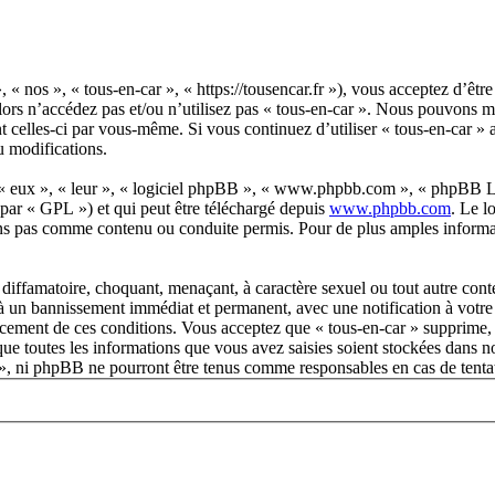
, « nos », « tous-en-car », « https://tousencar.fr »), vous acceptez d’êt
alors n’accédez pas et/ou n’utilisez pas « tous-en-car ». Nous pouvons 
nt celles-ci par vous-même. Si vous continuez d’utiliser « tous-en-car »
u modifications.
 « eux », « leur », « logiciel phpBB », « www.phpbb.com », « phpBB Lim
 par « GPL ») et qui peut être téléchargé depuis
www.phpbb.com
. Le l
ns pas comme contenu ou conduite permis. Pour de plus amples informat
diffamatoire, choquant, menaçant, à caractère sexuel ou tout autre conte
 à un bannissement immédiat et permanent, avec une notification à votre 
orcement de ces conditions. Vous acceptez que « tous-en-car » supprime, 
ue toutes les informations que vous avez saisies soient stockées dans n
ar », ni phpBB ne pourront être tenus comme responsables en cas de tenta