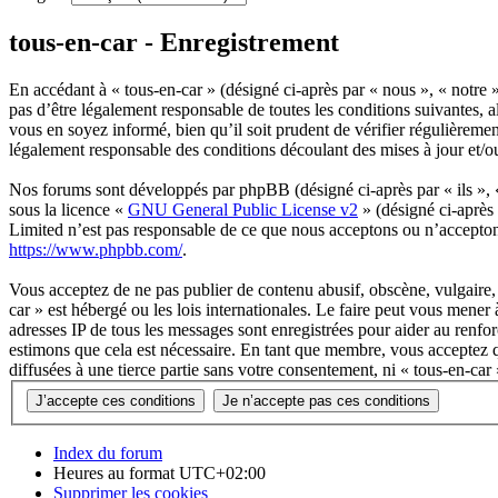
tous-en-car - Enregistrement
En accédant à « tous-en-car » (désigné ci-après par « nous », « notre »
pas d’être légalement responsable de toutes les conditions suivantes, 
vous en soyez informé, bien qu’il soit prudent de vérifier régulièreme
légalement responsable des conditions découlant des mises à jour et/o
Nos forums sont développés par phpBB (désigné ci-après par « ils »,
sous la licence «
GNU General Public License v2
» (désigné ci-après
Limited n’est pas responsable de ce que nous acceptons ou n’accepto
https://www.phpbb.com/
.
Vous acceptez de ne pas publier de contenu abusif, obscène, vulgaire, 
car » est hébergé ou les lois internationales. Le faire peut vous mener
adresses IP de tous les messages sont enregistrées pour aider au renf
estimons que cela est nécessaire. En tant que membre, vous acceptez q
diffusées à une tierce partie sans votre consentement, ni « tous-en-c
Index du forum
Heures au format
UTC+02:00
Supprimer les cookies