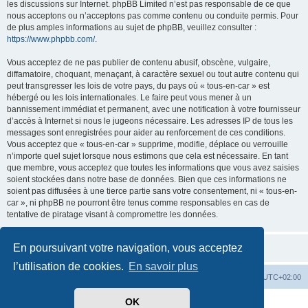
les discussions sur Internet. phpBB Limited n’est pas responsable de ce que
nous acceptons ou n’acceptons pas comme contenu ou conduite permis. Pour
de plus amples informations au sujet de phpBB, veuillez consulter :
https://www.phpbb.com/
.
Vous acceptez de ne pas publier de contenu abusif, obscène, vulgaire,
diffamatoire, choquant, menaçant, à caractère sexuel ou tout autre contenu qui
peut transgresser les lois de votre pays, du pays où « tous-en-car » est
hébergé ou les lois internationales. Le faire peut vous mener à un
bannissement immédiat et permanent, avec une notification à votre fournisseur
d’accès à Internet si nous le jugeons nécessaire. Les adresses IP de tous les
messages sont enregistrées pour aider au renforcement de ces conditions.
Vous acceptez que « tous-en-car » supprime, modifie, déplace ou verrouille
n’importe quel sujet lorsque nous estimons que cela est nécessaire. En tant
que membre, vous acceptez que toutes les informations que vous avez saisies
soient stockées dans notre base de données. Bien que ces informations ne
soient pas diffusées à une tierce partie sans votre consentement, ni « tous-en-
car », ni phpBB ne pourront être tenus comme responsables en cas de
tentative de piratage visant à compromettre les données.
En poursuivant votre navigation, vous acceptez
l’utilisation de cookies.
En savoir plus
Index du forum
Heures au format
UTC+02:00
OK
Développé par
phpBB
® Forum Software © phpBB Limited