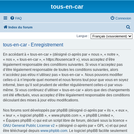
tous-en-car
FAQ
Connexion
R
Index du forum
e
Langue :
c
tous-en-car - Enregistrement
h
En accédant à « tous-en-car » (désigné ci-après par « nous », « notre »,
e
« nos », « tous-en-car », « https://tousencar.fr »), vous acceptez d’être
r
légalement responsable des conditions suivantes. Si vous n’acceptez pas
d’être légalement responsable de toutes les conditions suivantes, alors
c
n’accédez pas et/ou n’utilisez pas « tous-en-car ». Nous pouvons modifier
h
celles-ci à n’importe quel moment et nous ferons tout pour que vous en soyez
e
informé, bien qu’il soit prudent de vérifier régulièrement celles-ci par vous-
même. Si vous continuez d’utiliser « tous-en-car » alors que des changements
r
ont été effectués, vous acceptez d’être légalement responsable des conditions
découlant des mises à jour et/ou modifications.
Nos forums sont développés par phpBB (désigné ci-après par « ils », « eux »,
« leur », « logiciel phpBB », « www.phpbb.com », « phpBB Limited »,
« Équipes phpBB ») qui est un script libre de forum, déclaré sous la licence «
GNU General Public License v2
» (désigné ci-après par « GPL ») et qui peut
être téléchargé depuis
www.phpbb.com
. Le logiciel phpBB facilite seulement