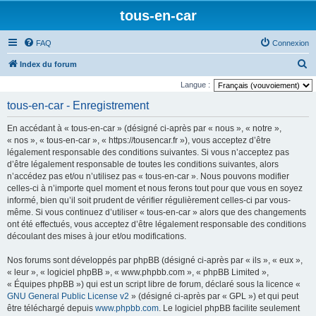
tous-en-car
FAQ
Connexion
R
Index du forum
e
Langue :
c
tous-en-car - Enregistrement
h
En accédant à « tous-en-car » (désigné ci-après par « nous », « notre »,
e
« nos », « tous-en-car », « https://tousencar.fr »), vous acceptez d’être
r
légalement responsable des conditions suivantes. Si vous n’acceptez pas
d’être légalement responsable de toutes les conditions suivantes, alors
c
n’accédez pas et/ou n’utilisez pas « tous-en-car ». Nous pouvons modifier
h
celles-ci à n’importe quel moment et nous ferons tout pour que vous en soyez
e
informé, bien qu’il soit prudent de vérifier régulièrement celles-ci par vous-
même. Si vous continuez d’utiliser « tous-en-car » alors que des changements
r
ont été effectués, vous acceptez d’être légalement responsable des conditions
découlant des mises à jour et/ou modifications.
Nos forums sont développés par phpBB (désigné ci-après par « ils », « eux »,
« leur », « logiciel phpBB », « www.phpbb.com », « phpBB Limited »,
« Équipes phpBB ») qui est un script libre de forum, déclaré sous la licence «
GNU General Public License v2
» (désigné ci-après par « GPL ») et qui peut
être téléchargé depuis
www.phpbb.com
. Le logiciel phpBB facilite seulement