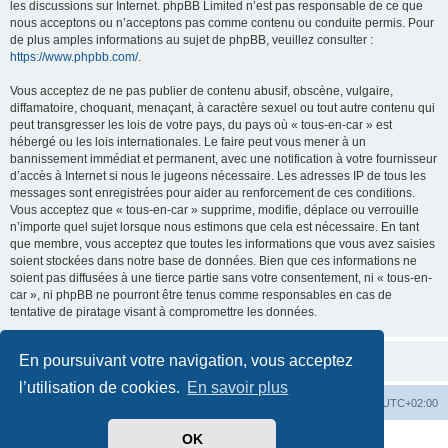
les discussions sur Internet. phpBB Limited n’est pas responsable de ce que
nous acceptons ou n’acceptons pas comme contenu ou conduite permis. Pour
de plus amples informations au sujet de phpBB, veuillez consulter :
https://www.phpbb.com/
.
Vous acceptez de ne pas publier de contenu abusif, obscène, vulgaire,
diffamatoire, choquant, menaçant, à caractère sexuel ou tout autre contenu qui
peut transgresser les lois de votre pays, du pays où « tous-en-car » est
hébergé ou les lois internationales. Le faire peut vous mener à un
bannissement immédiat et permanent, avec une notification à votre fournisseur
d’accès à Internet si nous le jugeons nécessaire. Les adresses IP de tous les
messages sont enregistrées pour aider au renforcement de ces conditions.
Vous acceptez que « tous-en-car » supprime, modifie, déplace ou verrouille
n’importe quel sujet lorsque nous estimons que cela est nécessaire. En tant
que membre, vous acceptez que toutes les informations que vous avez saisies
soient stockées dans notre base de données. Bien que ces informations ne
soient pas diffusées à une tierce partie sans votre consentement, ni « tous-en-
car », ni phpBB ne pourront être tenus comme responsables en cas de
tentative de piratage visant à compromettre les données.
En poursuivant votre navigation, vous acceptez
l’utilisation de cookies.
En savoir plus
Index du forum
Heures au format
UTC+02:00
OK
Développé par
phpBB
® Forum Software © phpBB Limited