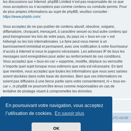
les discussions sur Internet. phpBB Limited n’est pas responsable de ce que
nous acceptons ou n’acceptons pas comme contenu ou conduite permis. Pour
de plus amples informations au sujet de phpBB, veuillez consulter :
https://www.phpbb.com/
.
Vous acceptez de ne pas publier de contenu abusif, obscène, vulgaire,
diffamatoire, choquant, menaçant, à caractère sexuel ou tout autre contenu qui
peut transgresser les lois de votre pays, du pays où « tous-en-car » est
hébergé ou les lois internationales. Le faire peut vous mener à un
bannissement immédiat et permanent, avec une notification à votre fournisseur
d’accès à Internet si nous le jugeons nécessaire. Les adresses IP de tous les
messages sont enregistrées pour aider au renforcement de ces conditions.
Vous acceptez que « tous-en-car » supprime, modifie, déplace ou verrouille
n’importe quel sujet lorsque nous estimons que cela est nécessaire. En tant
que membre, vous acceptez que toutes les informations que vous avez saisies
soient stockées dans notre base de données. Bien que ces informations ne
soient pas diffusées à une tierce partie sans votre consentement, ni « tous-en-
car », ni phpBB ne pourront être tenus comme responsables en cas de
tentative de piratage visant à compromettre les données.
En poursuivant votre navigation, vous acceptez
l’utilisation de cookies.
En savoir plus
Index du forum
Heures au format
UTC+02:00
OK
Développé par
phpBB
® Forum Software © phpBB Limited