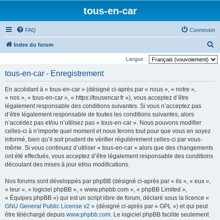
tous-en-car
FAQ
Connexion
R
Index du forum
e
Langue :
c
tous-en-car - Enregistrement
h
En accédant à « tous-en-car » (désigné ci-après par « nous », « notre »,
e
« nos », « tous-en-car », « https://tousencar.fr »), vous acceptez d’être
r
légalement responsable des conditions suivantes. Si vous n’acceptez pas
d’être légalement responsable de toutes les conditions suivantes, alors
c
n’accédez pas et/ou n’utilisez pas « tous-en-car ». Nous pouvons modifier
h
celles-ci à n’importe quel moment et nous ferons tout pour que vous en soyez
e
informé, bien qu’il soit prudent de vérifier régulièrement celles-ci par vous-
même. Si vous continuez d’utiliser « tous-en-car » alors que des changements
r
ont été effectués, vous acceptez d’être légalement responsable des conditions
découlant des mises à jour et/ou modifications.
Nos forums sont développés par phpBB (désigné ci-après par « ils », « eux »,
« leur », « logiciel phpBB », « www.phpbb.com », « phpBB Limited »,
« Équipes phpBB ») qui est un script libre de forum, déclaré sous la licence «
GNU General Public License v2
» (désigné ci-après par « GPL ») et qui peut
être téléchargé depuis
www.phpbb.com
. Le logiciel phpBB facilite seulement