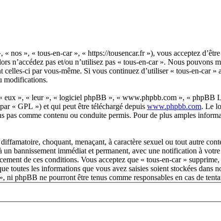
, « nos », « tous-en-car », « https://tousencar.fr »), vous acceptez d’êt
alors n’accédez pas et/ou n’utilisez pas « tous-en-car ». Nous pouvons 
nt celles-ci par vous-même. Si vous continuez d’utiliser « tous-en-car »
u modifications.
 « eux », « leur », « logiciel phpBB », « www.phpbb.com », « phpBB Lim
 par « GPL ») et qui peut être téléchargé depuis
www.phpbb.com
. Le l
ns pas comme contenu ou conduite permis. Pour de plus amples informat
diffamatoire, choquant, menaçant, à caractère sexuel ou tout autre conte
 à un bannissement immédiat et permanent, avec une notification à votre 
orcement de ces conditions. Vous acceptez que « tous-en-car » supprime, 
ue toutes les informations que vous avez saisies soient stockées dans n
ar », ni phpBB ne pourront être tenus comme responsables en cas de tenta