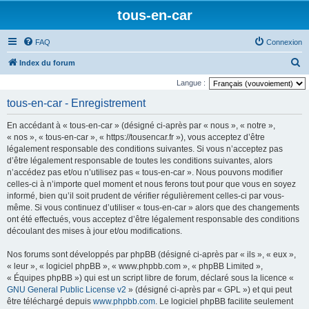
tous-en-car
FAQ
Connexion
R
Index du forum
e
Langue :
c
tous-en-car - Enregistrement
h
En accédant à « tous-en-car » (désigné ci-après par « nous », « notre »,
e
« nos », « tous-en-car », « https://tousencar.fr »), vous acceptez d’être
r
légalement responsable des conditions suivantes. Si vous n’acceptez pas
d’être légalement responsable de toutes les conditions suivantes, alors
c
n’accédez pas et/ou n’utilisez pas « tous-en-car ». Nous pouvons modifier
h
celles-ci à n’importe quel moment et nous ferons tout pour que vous en soyez
e
informé, bien qu’il soit prudent de vérifier régulièrement celles-ci par vous-
même. Si vous continuez d’utiliser « tous-en-car » alors que des changements
r
ont été effectués, vous acceptez d’être légalement responsable des conditions
découlant des mises à jour et/ou modifications.
Nos forums sont développés par phpBB (désigné ci-après par « ils », « eux »,
« leur », « logiciel phpBB », « www.phpbb.com », « phpBB Limited »,
« Équipes phpBB ») qui est un script libre de forum, déclaré sous la licence «
GNU General Public License v2
» (désigné ci-après par « GPL ») et qui peut
être téléchargé depuis
www.phpbb.com
. Le logiciel phpBB facilite seulement