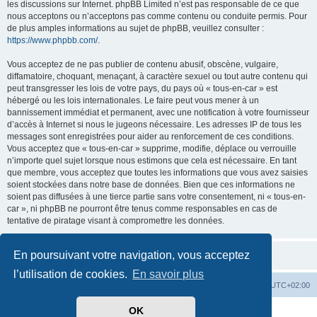
les discussions sur Internet. phpBB Limited n’est pas responsable de ce que
nous acceptons ou n’acceptons pas comme contenu ou conduite permis. Pour
de plus amples informations au sujet de phpBB, veuillez consulter :
https://www.phpbb.com/
.
Vous acceptez de ne pas publier de contenu abusif, obscène, vulgaire,
diffamatoire, choquant, menaçant, à caractère sexuel ou tout autre contenu qui
peut transgresser les lois de votre pays, du pays où « tous-en-car » est
hébergé ou les lois internationales. Le faire peut vous mener à un
bannissement immédiat et permanent, avec une notification à votre fournisseur
d’accès à Internet si nous le jugeons nécessaire. Les adresses IP de tous les
messages sont enregistrées pour aider au renforcement de ces conditions.
Vous acceptez que « tous-en-car » supprime, modifie, déplace ou verrouille
n’importe quel sujet lorsque nous estimons que cela est nécessaire. En tant
que membre, vous acceptez que toutes les informations que vous avez saisies
soient stockées dans notre base de données. Bien que ces informations ne
soient pas diffusées à une tierce partie sans votre consentement, ni « tous-en-
car », ni phpBB ne pourront être tenus comme responsables en cas de
tentative de piratage visant à compromettre les données.
En poursuivant votre navigation, vous acceptez
l’utilisation de cookies.
En savoir plus
Index du forum
Heures au format
UTC+02:00
OK
Développé par
phpBB
® Forum Software © phpBB Limited