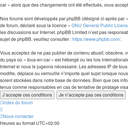
car » alors que des changements ont été effectués, vous accept
Nos forums sont développés par phpBB (désigné ci-après par « i
de forum, déclaré sous la licence «
GNU General Public Licens
les discussions sur Internet. phpBB Limited n’est pas respon
sujet de phpBB, veuillez consulter :
https://www.phpbb.com/
.
Vous acceptez de ne pas publier de contenu abusif, obscène, vul
du pays où « tous-en-car » est hébergé ou les lois internationa
Internet si nous le jugeons nécessaire. Les adresses IP de tou
modifie, déplace ou verrouille n’importe quel sujet lorsque no
soient stockées dans notre base de données. Bien que ces infor
tenus comme responsables en cas de tentative de piratage vis
Index du forum
Nous contacter
Heures au format
UTC+02:00