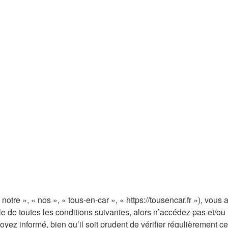
notre », « nos », « tous-en-car », « https://tousencar.fr »), vou
 de toutes les conditions suivantes, alors n’accédez pas et/ou n
ez informé, bien qu’il soit prudent de vérifier régulièrement ce