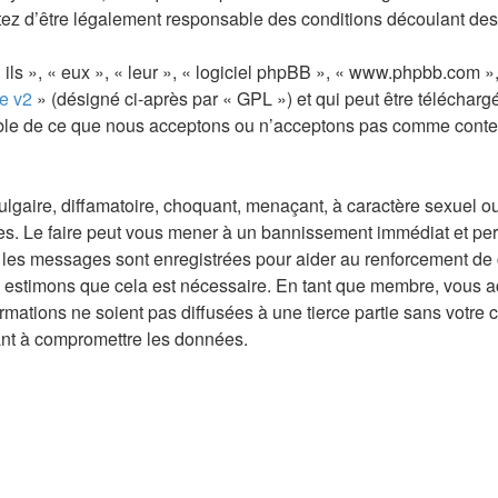
ez d’être légalement responsable des conditions découlant des 
ls », « eux », « leur », « logiciel phpBB », « www.phpbb.com »,
e v2
» (désigné ci-après par « GPL ») et qui peut être téléchar
sable de ce que nous acceptons ou n’acceptons pas comme conte
gaire, diffamatoire, choquant, menaçant, à caractère sexuel ou t
les. Le faire peut vous mener à un bannissement immédiat et per
s les messages sont enregistrées pour aider au renforcement de
us estimons que cela est nécessaire. En tant que membre, vous a
mations ne soient pas diffusées à une tierce partie sans votre 
ant à compromettre les données.