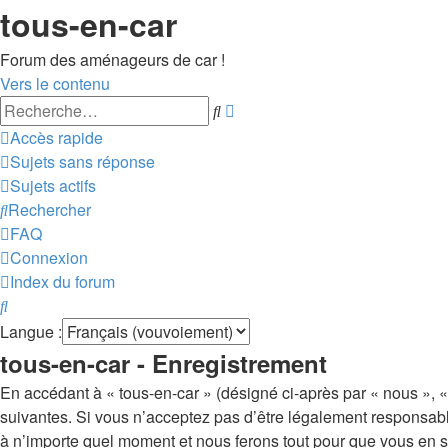
tous-en-car
Forum des aménageurs de car !
Vers le contenu
Recherche
Rechercher
avancée
Accès rapide
Sujets sans réponse
Sujets actifs
Rechercher
FAQ
Connexion
Index du forum
Rechercher
Langue :
tous-en-car - Enregistrement
En accédant à « tous-en-car » (désigné ci-après par « nous », « 
suivantes. Si vous n’acceptez pas d’être légalement responsable
à n’importe quel moment et nous ferons tout pour que vous en soy