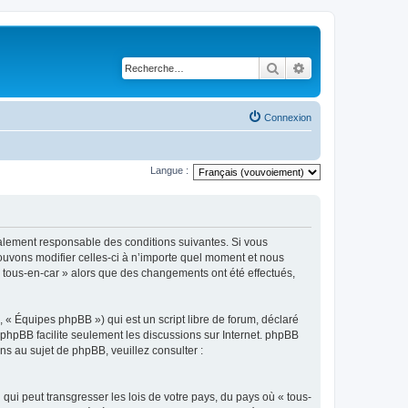
Rechercher
Recherche avancé
Connexion
Langue :
légalement responsable des conditions suivantes. Si vous
pouvons modifier celles-ci à n’importe quel moment et nous
 « tous-en-car » alors que des changements ont été effectués,
 « Équipes phpBB ») qui est un script libre de forum, déclaré
l phpBB facilite seulement les discussions sur Internet. phpBB
 au sujet de phpBB, veuillez consulter :
qui peut transgresser les lois de votre pays, du pays où « tous-