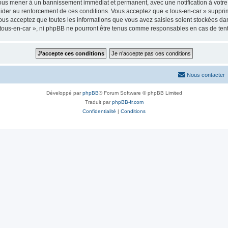
 vous mener à un bannissement immédiat et permanent, avec une notification à votre 
der au renforcement de ces conditions. Vous acceptez que « tous-en-car » supprime
us acceptez que toutes les informations que vous avez saisies soient stockées da
« tous-en-car », ni phpBB ne pourront être tenus comme responsables en cas de ten
Nous contacter
Développé par
phpBB
® Forum Software © phpBB Limited
Traduit par
phpBB-fr.com
Confidentialité
|
Conditions