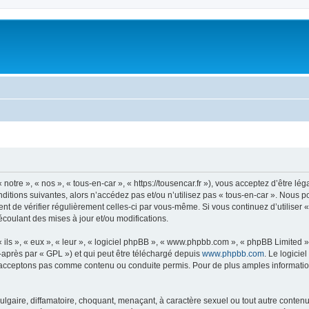
notre », « nos », « tous-en-car », « https://tousencar.fr »), vous acceptez d’être 
ditions suivantes, alors n’accédez pas et/ou n’utilisez pas « tous-en-car ». Nous 
dent de vérifier régulièrement celles-ci par vous-même. Si vous continuez d’utiliser
coulant des mises à jour et/ou modifications.
ls », « eux », « leur », « logiciel phpBB », « www.phpbb.com », « phpBB Limited »,
-après par « GPL ») et qui peut être téléchargé depuis
www.phpbb.com
. Le logicie
acceptons pas comme contenu ou conduite permis. Pour de plus amples informations
gaire, diffamatoire, choquant, menaçant, à caractère sexuel ou tout autre contenu 