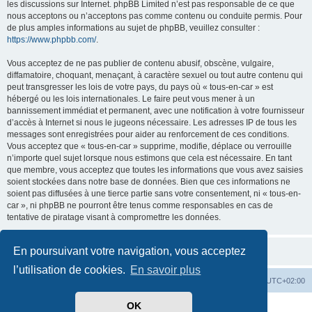
les discussions sur Internet. phpBB Limited n’est pas responsable de ce que
nous acceptons ou n’acceptons pas comme contenu ou conduite permis. Pour
de plus amples informations au sujet de phpBB, veuillez consulter :
https://www.phpbb.com/
.
Vous acceptez de ne pas publier de contenu abusif, obscène, vulgaire,
diffamatoire, choquant, menaçant, à caractère sexuel ou tout autre contenu qui
peut transgresser les lois de votre pays, du pays où « tous-en-car » est
hébergé ou les lois internationales. Le faire peut vous mener à un
bannissement immédiat et permanent, avec une notification à votre fournisseur
d’accès à Internet si nous le jugeons nécessaire. Les adresses IP de tous les
messages sont enregistrées pour aider au renforcement de ces conditions.
Vous acceptez que « tous-en-car » supprime, modifie, déplace ou verrouille
n’importe quel sujet lorsque nous estimons que cela est nécessaire. En tant
que membre, vous acceptez que toutes les informations que vous avez saisies
soient stockées dans notre base de données. Bien que ces informations ne
soient pas diffusées à une tierce partie sans votre consentement, ni « tous-en-
car », ni phpBB ne pourront être tenus comme responsables en cas de
tentative de piratage visant à compromettre les données.
En poursuivant votre navigation, vous acceptez
l’utilisation de cookies.
En savoir plus
Index du forum
Heures au format
UTC+02:00
OK
Développé par
phpBB
® Forum Software © phpBB Limited