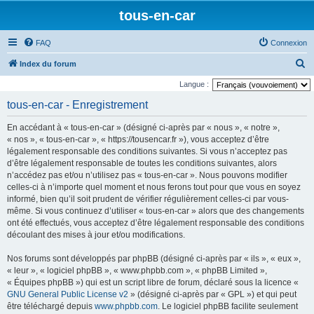
tous-en-car
FAQ
Connexion
R
Index du forum
e
Langue :
c
tous-en-car - Enregistrement
h
En accédant à « tous-en-car » (désigné ci-après par « nous », « notre »,
e
« nos », « tous-en-car », « https://tousencar.fr »), vous acceptez d’être
r
légalement responsable des conditions suivantes. Si vous n’acceptez pas
d’être légalement responsable de toutes les conditions suivantes, alors
c
n’accédez pas et/ou n’utilisez pas « tous-en-car ». Nous pouvons modifier
h
celles-ci à n’importe quel moment et nous ferons tout pour que vous en soyez
e
informé, bien qu’il soit prudent de vérifier régulièrement celles-ci par vous-
même. Si vous continuez d’utiliser « tous-en-car » alors que des changements
r
ont été effectués, vous acceptez d’être légalement responsable des conditions
découlant des mises à jour et/ou modifications.
Nos forums sont développés par phpBB (désigné ci-après par « ils », « eux »,
« leur », « logiciel phpBB », « www.phpbb.com », « phpBB Limited »,
« Équipes phpBB ») qui est un script libre de forum, déclaré sous la licence «
GNU General Public License v2
» (désigné ci-après par « GPL ») et qui peut
être téléchargé depuis
www.phpbb.com
. Le logiciel phpBB facilite seulement