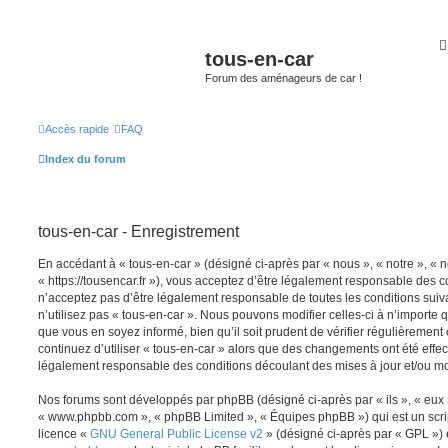
tous-en-car
Forum des aménageurs de car !
Accès rapide
FAQ
Index du forum
tous-en-car - Enregistrement
En accédant à « tous-en-car » (désigné ci-après par « nous », « notre », « n
« https://tousencar.fr »), vous acceptez d’être légalement responsable des c
n’acceptez pas d’être légalement responsable de toutes les conditions suiv
n’utilisez pas « tous-en-car ». Nous pouvons modifier celles-ci à n’importe
que vous en soyez informé, bien qu’il soit prudent de vérifier régulièrement
continuez d’utiliser « tous-en-car » alors que des changements ont été effe
légalement responsable des conditions découlant des mises à jour et/ou mo
Nos forums sont développés par phpBB (désigné ci-après par « ils », « eux »,
« www.phpbb.com », « phpBB Limited », « Équipes phpBB ») qui est un script
licence «
GNU General Public License v2
» (désigné ci-après par « GPL ») 