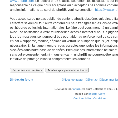
www.phpbb.com
. Le logiciel phpBB facilite seulement les discussions sur I
responsable de ce que nous acceptons ou n’acceptons pas comme contenu 
amples informations au sujet de phpBB, veuillez consulter :
https://www.ph
Vous acceptez de ne pas publier de contenu abusif, obscène, vulgaire, diff
caractère sexuel ou tout autre contenu qui peut transgresser les lois de vot
est hébergé ou les lois internationales. Le faire peut vous mener à un ban
avec une notification à votre fournisseur d’accès à Internet si nous le juge
tous les messages sont enregistrées pour aider au renforcement de ces con
en-car » supprime, modifie, déplace ou verrouille n’importe quel sujet lors
nécessaire. En tant que membre, vous acceptez que toutes les informations
stockées dans notre base de données. Bien que ces informations ne soient p
sans votre consentement, ni « tous-en-car », ni phpBB ne pourront être t
tentative de piratage visant à compromettre les données.
Index du forum
Nous contacter
Sitemap
Supprimer le
Développé par
phpBB
® Forum Software © phpBB L
Traduit par
phpBB-fr.com
Confidentialité
|
Conditions