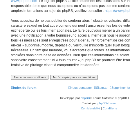
www.phpbb.com
. Le logiciel phpBB facilite seulement les discussions sur I
responsable de ce que nous acceptons ou n’acceptons pas comme contenu 
amples informations au sujet de phpBB, veuillez consulter :
https://www.ph
Vous acceptez de ne pas publier de contenu abusif, obscène, vulgaire, diff
caractère sexuel ou tout autre contenu qui peut transgresser les lois de vot
est hébergé ou les lois internationales. Le faire peut vous mener à un ban
avec une notification à votre fournisseur d’accès à Internet si nous le juge
tous les messages sont enregistrées pour aider au renforcement de ces con
en-car » supprime, modifie, déplace ou verrouille n’importe quel sujet lors
nécessaire. En tant que membre, vous acceptez que toutes les informations
stockées dans notre base de données. Bien que ces informations ne soient p
sans votre consentement, ni « tous-en-car », ni phpBB ne pourront être t
tentative de piratage visant à compromettre les données.
Index du forum
Nous contacter
Sitemap
Supprimer le
Développé par
phpBB
® Forum Software © phpBB L
Traduit par
phpBB-fr.com
Confidentialité
|
Conditions