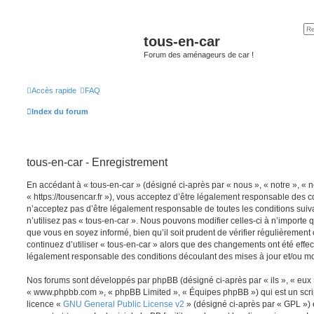
tous-en-car
Forum des aménageurs de car !
Accès rapide
FAQ
Index du forum
tous-en-car - Enregistrement
En accédant à « tous-en-car » (désigné ci-après par « nous », « notre », « n
« https://tousencar.fr »), vous acceptez d’être légalement responsable des c
n’acceptez pas d’être légalement responsable de toutes les conditions suiv
n’utilisez pas « tous-en-car ». Nous pouvons modifier celles-ci à n’importe
que vous en soyez informé, bien qu’il soit prudent de vérifier régulièrement
continuez d’utiliser « tous-en-car » alors que des changements ont été effe
légalement responsable des conditions découlant des mises à jour et/ou mo
Nos forums sont développés par phpBB (désigné ci-après par « ils », « eux »,
« www.phpbb.com », « phpBB Limited », « Équipes phpBB ») qui est un script
licence «
GNU General Public License v2
» (désigné ci-après par « GPL ») 