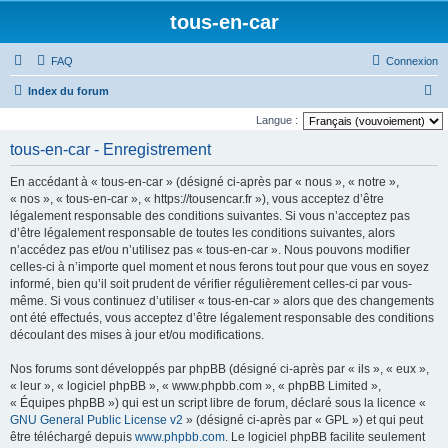
tous-en-car
FAQ
Connexion
R
Index du forum
e
Langue :
c
tous-en-car - Enregistrement
h
En accédant à « tous-en-car » (désigné ci-après par « nous », « notre »,
e
« nos », « tous-en-car », « https://tousencar.fr »), vous acceptez d’être
r
légalement responsable des conditions suivantes. Si vous n’acceptez pas
d’être légalement responsable de toutes les conditions suivantes, alors
c
n’accédez pas et/ou n’utilisez pas « tous-en-car ». Nous pouvons modifier
h
celles-ci à n’importe quel moment et nous ferons tout pour que vous en soyez
e
informé, bien qu’il soit prudent de vérifier régulièrement celles-ci par vous-
même. Si vous continuez d’utiliser « tous-en-car » alors que des changements
r
ont été effectués, vous acceptez d’être légalement responsable des conditions
découlant des mises à jour et/ou modifications.
Nos forums sont développés par phpBB (désigné ci-après par « ils », « eux »,
« leur », « logiciel phpBB », « www.phpbb.com », « phpBB Limited »,
« Équipes phpBB ») qui est un script libre de forum, déclaré sous la licence «
GNU General Public License v2
» (désigné ci-après par « GPL ») et qui peut
être téléchargé depuis
www.phpbb.com
. Le logiciel phpBB facilite seulement