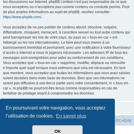
les discussions sur Internet. phpBB Limited n’est pas responsable de ce que
nous acceptons ou n’acceptons pas comme contenu ou conduite permis. Pour
de plus amples informations au sujet de phpBB, veuillez consulter :
https://www.phpbb.com/
.
Vous acceptez de ne pas publier de contenu abusif, obscène, vulgaire,
diffamatoire, choquant, menaçant, à caractère sexuel ou tout autre contenu qui
peut transgresser les lois de votre pays, du pays où « tous-en-car » est
hébergé ou les lois internationales. Le faire peut vous mener à un
bannissement immédiat et permanent, avec une notification à votre fournisseur
d’accès à Internet si nous le jugeons nécessaire. Les adresses IP de tous les
messages sont enregistrées pour aider au renforcement de ces conditions.
Vous acceptez que « tous-en-car » supprime, modifie, déplace ou verrouille
n’importe quel sujet lorsque nous estimons que cela est nécessaire. En tant
que membre, vous acceptez que toutes les informations que vous avez saisies
soient stockées dans notre base de données. Bien que ces informations ne
soient pas diffusées à une tierce partie sans votre consentement, ni « tous-en-
car », ni phpBB ne pourront être tenus comme responsables en cas de
tentative de piratage visant à compromettre les données.
En poursuivant votre navigation, vous acceptez
l’utilisation de cookies.
En savoir plus
Index du forum
Heures au format
UTC+02:00
OK
Développé par
phpBB
® Forum Software © phpBB Limited