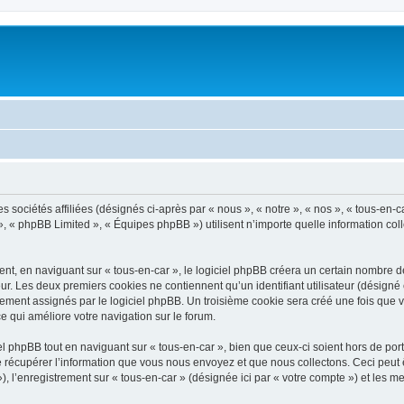
 sociétés affiliées (désignés ci-après par « nous », « notre », « nos », « tous-en-ca
», « phpBB Limited », « Équipes phpBB ») utilisent n’importe quelle information coll
, en naviguant sur « tous-en-car », le logiciel phpBB créera un certain nombre de 
ur. Les deux premiers cookies ne contiennent qu’un identifiant utilisateur (désigné c
ement assignés par le logiciel phpBB. Un troisième cookie sera créé une fois que vou
ce qui améliore votre navigation sur le forum.
 phpBB tout en naviguant sur « tous-en-car », bien que ceux-ci soient hors de por
écupérer l’information que vous nous envoyez et que nous collectons. Ceci peut êtr
 »), l’enregistrement sur « tous-en-car » (désignée ici par « votre compte ») et les