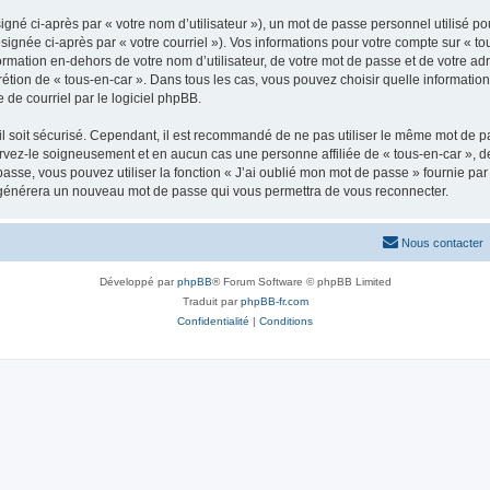
gné ci-après par « votre nom d’utilisateur »), un mot de passe personnel utilisé po
signée ci-après par « votre courriel »). Vos informations pour votre compte sur « to
mation en-dehors de votre nom d’utilisateur, de votre mot de passe et de votre adr
iscrétion de « tous-en-car ». Dans tous les cas, vous pouvez choisir quelle informat
 de courriel par le logiciel phpBB.
l soit sécurisé. Cependant, il est recommandé de ne pas utiliser le même mot de pas
ervez-le soigneusement et en aucun cas une personne affiliée de « tous-en-car »,
passe, vous pouvez utiliser la fonction « J’ai oublié mon mot de passe » fournie p
pBB générera un nouveau mot de passe qui vous permettra de vous reconnecter.
Nous contacter
Développé par
phpBB
® Forum Software © phpBB Limited
Traduit par
phpBB-fr.com
Confidentialité
|
Conditions