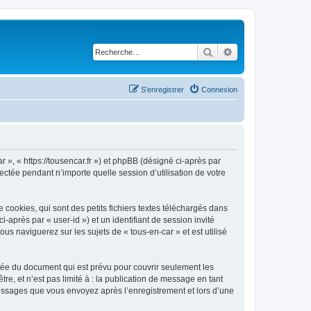
Rechercher
Recherche avancé
S’enregistrer
Connexion
r », « https://tousencar.fr ») et phpBB (désigné ci-après par
ectée pendant n’importe quelle session d’utilisation de votre
cookies, qui sont des petits fichiers textes téléchargés dans
i-après par « user-id ») et un identifiant de session invité
s naviguerez sur les sujets de « tous-en-car » et est utilisé
tée du document qui est prévu pour couvrir seulement les
e, et n’est pas limité à : la publication de message en tant
 messages que vous envoyez après l’enregistrement et lors d’une