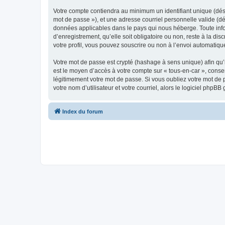
Votre compte contiendra au minimum un identifiant unique (dési
mot de passe »), et une adresse courriel personnelle valide (dé
données applicables dans le pays qui nous héberge. Toute infor
d’enregistrement, qu’elle soit obligatoire ou non, reste à la d
votre profil, vous pouvez souscrire ou non à l’envoi automatique
Votre mot de passe est crypté (hashage à sens unique) afin qu’i
est le moyen d’accès à votre compte sur « tous-en-car », cons
légitimement votre mot de passe. Si vous oubliez votre mot de 
votre nom d’utilisateur et votre courriel, alors le logiciel ph
Index du forum