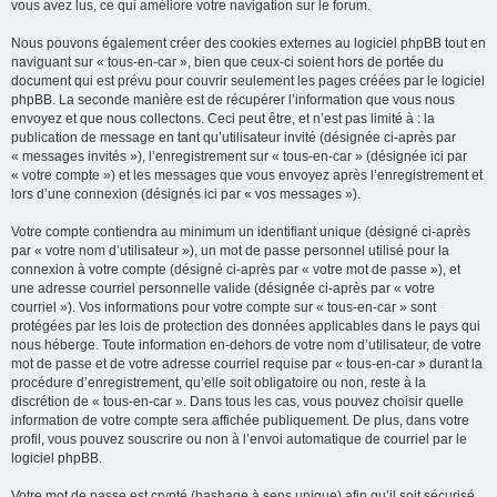
vous avez lus, ce qui améliore votre navigation sur le forum.
Nous pouvons également créer des cookies externes au logiciel phpBB tout en
naviguant sur « tous-en-car », bien que ceux-ci soient hors de portée du
document qui est prévu pour couvrir seulement les pages créées par le logiciel
phpBB. La seconde manière est de récupérer l’information que vous nous
envoyez et que nous collectons. Ceci peut être, et n’est pas limité à : la
publication de message en tant qu’utilisateur invité (désignée ci-après par
« messages invités »), l’enregistrement sur « tous-en-car » (désignée ici par
« votre compte ») et les messages que vous envoyez après l’enregistrement et
lors d’une connexion (désignés ici par « vos messages »).
Votre compte contiendra au minimum un identifiant unique (désigné ci-après
par « votre nom d’utilisateur »), un mot de passe personnel utilisé pour la
connexion à votre compte (désigné ci-après par « votre mot de passe »), et
une adresse courriel personnelle valide (désignée ci-après par « votre
courriel »). Vos informations pour votre compte sur « tous-en-car » sont
protégées par les lois de protection des données applicables dans le pays qui
nous héberge. Toute information en-dehors de votre nom d’utilisateur, de votre
mot de passe et de votre adresse courriel requise par « tous-en-car » durant la
procédure d’enregistrement, qu’elle soit obligatoire ou non, reste à la
discrétion de « tous-en-car ». Dans tous les cas, vous pouvez choisir quelle
information de votre compte sera affichée publiquement. De plus, dans votre
profil, vous pouvez souscrire ou non à l’envoi automatique de courriel par le
logiciel phpBB.
Votre mot de passe est crypté (hashage à sens unique) afin qu’il soit sécurisé.