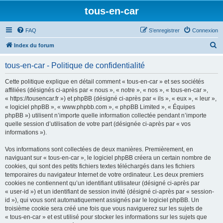
tous-en-car
FAQ
S’enregistrer
Connexion
R
Index du forum
e
tous-en-car - Politique de confidentialité
c
h
Cette politique explique en détail comment « tous-en-car » et ses sociétés
affiliées (désignés ci-après par « nous », « notre », « nos », « tous-en-car »,
e
« https://tousencar.fr ») et phpBB (désigné ci-après par « ils », « eux », « leur »,
r
« logiciel phpBB », « www.phpbb.com », « phpBB Limited », « Équipes
phpBB ») utilisent n’importe quelle information collectée pendant n’importe
c
quelle session d’utilisation de votre part (désignée ci-après par « vos
h
informations »).
e
Vos informations sont collectées de deux manières. Premièrement, en
r
naviguant sur « tous-en-car », le logiciel phpBB créera un certain nombre de
cookies, qui sont des petits fichiers textes téléchargés dans les fichiers
temporaires du navigateur Internet de votre ordinateur. Les deux premiers
cookies ne contiennent qu’un identifiant utilisateur (désigné ci-après par
« user-id ») et un identifiant de session invité (désigné ci-après par « session-
id »), qui vous sont automatiquement assignés par le logiciel phpBB. Un
troisième cookie sera créé une fois que vous naviguerez sur les sujets de
« tous-en-car » et est utilisé pour stocker les informations sur les sujets que