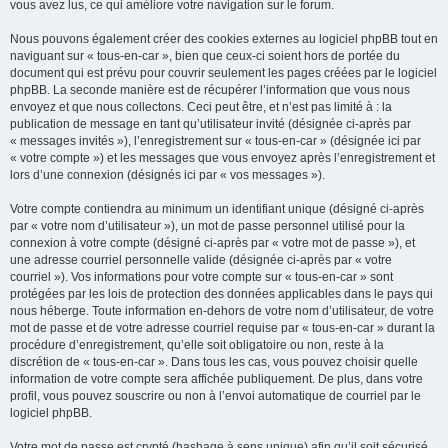
vous avez lus, ce qui améliore votre navigation sur le forum.
Nous pouvons également créer des cookies externes au logiciel phpBB tout en
naviguant sur « tous-en-car », bien que ceux-ci soient hors de portée du
document qui est prévu pour couvrir seulement les pages créées par le logiciel
phpBB. La seconde manière est de récupérer l’information que vous nous
envoyez et que nous collectons. Ceci peut être, et n’est pas limité à : la
publication de message en tant qu’utilisateur invité (désignée ci-après par
« messages invités »), l’enregistrement sur « tous-en-car » (désignée ici par
« votre compte ») et les messages que vous envoyez après l’enregistrement et
lors d’une connexion (désignés ici par « vos messages »).
Votre compte contiendra au minimum un identifiant unique (désigné ci-après
par « votre nom d’utilisateur »), un mot de passe personnel utilisé pour la
connexion à votre compte (désigné ci-après par « votre mot de passe »), et
une adresse courriel personnelle valide (désignée ci-après par « votre
courriel »). Vos informations pour votre compte sur « tous-en-car » sont
protégées par les lois de protection des données applicables dans le pays qui
nous héberge. Toute information en-dehors de votre nom d’utilisateur, de votre
mot de passe et de votre adresse courriel requise par « tous-en-car » durant la
procédure d’enregistrement, qu’elle soit obligatoire ou non, reste à la
discrétion de « tous-en-car ». Dans tous les cas, vous pouvez choisir quelle
information de votre compte sera affichée publiquement. De plus, dans votre
profil, vous pouvez souscrire ou non à l’envoi automatique de courriel par le
logiciel phpBB.
Votre mot de passe est crypté (hashage à sens unique) afin qu’il soit sécurisé.