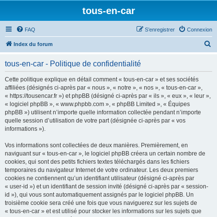
tous-en-car
FAQ
S’enregistrer
Connexion
R
Index du forum
e
tous-en-car - Politique de confidentialité
c
h
Cette politique explique en détail comment « tous-en-car » et ses sociétés
affiliées (désignés ci-après par « nous », « notre », « nos », « tous-en-car »,
e
« https://tousencar.fr ») et phpBB (désigné ci-après par « ils », « eux », « leur »,
r
« logiciel phpBB », « www.phpbb.com », « phpBB Limited », « Équipes
phpBB ») utilisent n’importe quelle information collectée pendant n’importe
c
quelle session d’utilisation de votre part (désignée ci-après par « vos
h
informations »).
e
Vos informations sont collectées de deux manières. Premièrement, en
r
naviguant sur « tous-en-car », le logiciel phpBB créera un certain nombre de
cookies, qui sont des petits fichiers textes téléchargés dans les fichiers
temporaires du navigateur Internet de votre ordinateur. Les deux premiers
cookies ne contiennent qu’un identifiant utilisateur (désigné ci-après par
« user-id ») et un identifiant de session invité (désigné ci-après par « session-
id »), qui vous sont automatiquement assignés par le logiciel phpBB. Un
troisième cookie sera créé une fois que vous naviguerez sur les sujets de
« tous-en-car » et est utilisé pour stocker les informations sur les sujets que