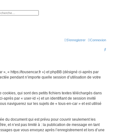
rcher
herche avancée
S’enregistrer
Connexion
R
e
c
h
r », « https://tousencar.fr ») et phpBB (désigné ci-après par
ectée pendant n’importe quelle session d’utilisation de votre
e
r
cookies, qui sont des petits fichiers textes téléchargés dans
c
i-après par « user-id ») et un identifiant de session invité
h
s naviguerez sur les sujets de « tous-en-car » et est utilisé
e
r
tée du document qui est prévu pour couvrir seulement les
e, et n’est pas limité à : la publication de message en tant
 messages que vous envoyez après l’enregistrement et lors d’une