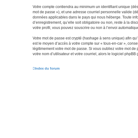
Votre compte contiendra au minimum un identifiant unique (dési
mot de passe »), et une adresse courriel personnelle valide (dé
données applicables dans le pays qui nous héberge. Toute infor
d’enregistrement, qu’elle soit obligatoire ou non, reste à la d
votre profil, vous pouvez souscrire ou non à l’envoi automatique
Votre mot de passe est crypté (hashage à sens unique) afin qu’i
est le moyen d’accès à votre compte sur « tous-en-car », cons
légitimement votre mot de passe. Si vous oubliez votre mot de 
votre nom d’utilisateur et votre courriel, alors le logiciel ph
Index du forum