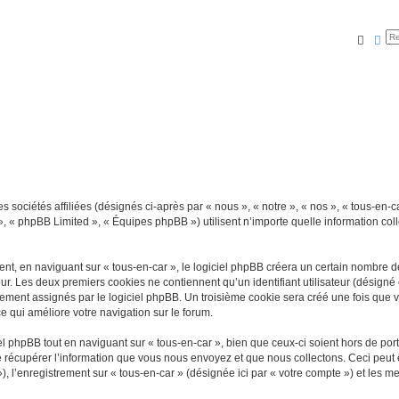
Reche
Rec
 sociétés affiliées (désignés ci-après par « nous », « notre », « nos », « tous-en-ca
», « phpBB Limited », « Équipes phpBB ») utilisent n’importe quelle information coll
, en naviguant sur « tous-en-car », le logiciel phpBB créera un certain nombre de 
ur. Les deux premiers cookies ne contiennent qu’un identifiant utilisateur (désigné c
ement assignés par le logiciel phpBB. Un troisième cookie sera créé une fois que vou
ce qui améliore votre navigation sur le forum.
 phpBB tout en naviguant sur « tous-en-car », bien que ceux-ci soient hors de por
écupérer l’information que vous nous envoyez et que nous collectons. Ceci peut êtr
 »), l’enregistrement sur « tous-en-car » (désignée ici par « votre compte ») et les