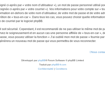
gné ci-après par « votre nom d’utilisateur »), un mot de passe personnel utilisé po
signée ci-après par « votre courriel »). Vos informations pour votre compte sur « to
mation en-dehors de votre nom d’utilisateur, de votre mot de passe et de votre adr
iscrétion de « tous-en-car ». Dans tous les cas, vous pouvez choisir quelle informat
 de courriel par le logiciel phpBB.
l soit sécurisé. Cependant, il est recommandé de ne pas utiliser le même mot de pas
ervez-le soigneusement et en aucun cas une personne affiliée de « tous-en-car »,
passe, vous pouvez utiliser la fonction « J’ai oublié mon mot de passe » fournie p
pBB générera un nouveau mot de passe qui vous permettra de vous reconnecter.
Nous contac
Développé par
phpBB
® Forum Software © phpBB Limited
Traduit par
phpBB-fr.com
Confidentialité
|
Conditions