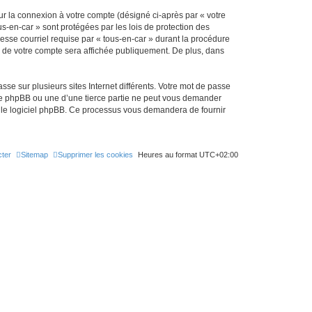
ur la connexion à votre compte (désigné ci-après par « votre
us-en-car » sont protégées par les lois de protection des
esse courriel requise par « tous-en-car » durant la procédure
ion de votre compte sera affichée publiquement. De plus, dans
se sur plusieurs sites Internet différents. Votre mot de passe
 de phpBB ou une d’une tierce partie ne peut vous demander
ar le logiciel phpBB. Ce processus vous demandera de fournir
ter
Sitemap
Supprimer les cookies
Heures au format
UTC+02:00