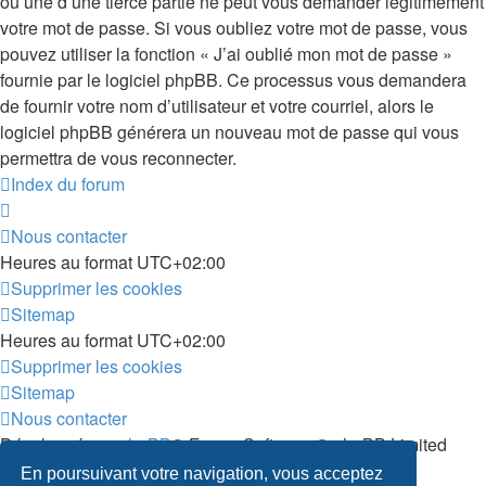
ou une d’une tierce partie ne peut vous demander légitimement
votre mot de passe. Si vous oubliez votre mot de passe, vous
pouvez utiliser la fonction « J’ai oublié mon mot de passe »
fournie par le logiciel phpBB. Ce processus vous demandera
de fournir votre nom d’utilisateur et votre courriel, alors le
logiciel phpBB générera un nouveau mot de passe qui vous
permettra de vous reconnecter.
Index du forum
Nous contacter
Heures au format
UTC+02:00
Supprimer les cookies
Sitemap
Heures au format
UTC+02:00
Supprimer les cookies
Sitemap
Nous contacter
Développé par
phpBB
® Forum Software © phpBB Limited
Traduit par
phpBB-fr.com
En poursuivant votre navigation, vous acceptez