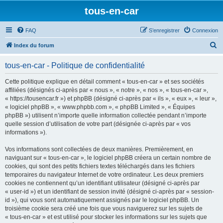
tous-en-car
FAQ
S’enregistrer
Connexion
R
Index du forum
e
tous-en-car - Politique de confidentialité
c
h
Cette politique explique en détail comment « tous-en-car » et ses sociétés
affiliées (désignés ci-après par « nous », « notre », « nos », « tous-en-car »,
e
« https://tousencar.fr ») et phpBB (désigné ci-après par « ils », « eux », « leur »,
r
« logiciel phpBB », « www.phpbb.com », « phpBB Limited », « Équipes
phpBB ») utilisent n’importe quelle information collectée pendant n’importe
c
quelle session d’utilisation de votre part (désignée ci-après par « vos
h
informations »).
e
Vos informations sont collectées de deux manières. Premièrement, en
r
naviguant sur « tous-en-car », le logiciel phpBB créera un certain nombre de
cookies, qui sont des petits fichiers textes téléchargés dans les fichiers
temporaires du navigateur Internet de votre ordinateur. Les deux premiers
cookies ne contiennent qu’un identifiant utilisateur (désigné ci-après par
« user-id ») et un identifiant de session invité (désigné ci-après par « session-
id »), qui vous sont automatiquement assignés par le logiciel phpBB. Un
troisième cookie sera créé une fois que vous naviguerez sur les sujets de
« tous-en-car » et est utilisé pour stocker les informations sur les sujets que