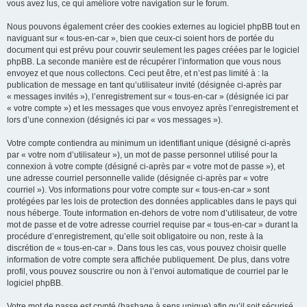
vous avez lus, ce qui améliore votre navigation sur le forum.
Nous pouvons également créer des cookies externes au logiciel phpBB tout en
naviguant sur « tous-en-car », bien que ceux-ci soient hors de portée du
document qui est prévu pour couvrir seulement les pages créées par le logiciel
phpBB. La seconde manière est de récupérer l’information que vous nous
envoyez et que nous collectons. Ceci peut être, et n’est pas limité à : la
publication de message en tant qu’utilisateur invité (désignée ci-après par
« messages invités »), l’enregistrement sur « tous-en-car » (désignée ici par
« votre compte ») et les messages que vous envoyez après l’enregistrement et
lors d’une connexion (désignés ici par « vos messages »).
Votre compte contiendra au minimum un identifiant unique (désigné ci-après
par « votre nom d’utilisateur »), un mot de passe personnel utilisé pour la
connexion à votre compte (désigné ci-après par « votre mot de passe »), et
une adresse courriel personnelle valide (désignée ci-après par « votre
courriel »). Vos informations pour votre compte sur « tous-en-car » sont
protégées par les lois de protection des données applicables dans le pays qui
nous héberge. Toute information en-dehors de votre nom d’utilisateur, de votre
mot de passe et de votre adresse courriel requise par « tous-en-car » durant la
procédure d’enregistrement, qu’elle soit obligatoire ou non, reste à la
discrétion de « tous-en-car ». Dans tous les cas, vous pouvez choisir quelle
information de votre compte sera affichée publiquement. De plus, dans votre
profil, vous pouvez souscrire ou non à l’envoi automatique de courriel par le
logiciel phpBB.
Votre mot de passe est crypté (hashage à sens unique) afin qu’il soit sécurisé.