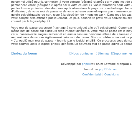
personnel utilisé pour la connexion à votre compte (désigné ci-après par « votre mot de 
personnelle valide (désignée ci-après par « votre courriel »). Vos informations pour votr
par les lois de protection des données applicables dans le pays qui nous héberge. Tout
d’utilisateur, de votre mot de passe et de votre adresse courriel requise par « tous-en-ca
qu’elle soit obligatoire ou non, reste à la discrétion de « tous-en-car ». Dans tous les ca
votre compte sera affichée publiquement. De plus, dans votre profil, vous pouvez souscr
courriel par le logiciel phpBB.
Votre mot de passe est crypté (hashage à sens unique) afin qu’il soit sécurisé. Cependan
même mot de passe sur plusieurs sites Internet différents. Votre mot de passe est le mo
car », conservez-le soigneusement et en aucun cas une personne affiliée de « tous-en-c
ne peut vous demander légitimement votre mot de passe. Si vous oubliez votre mot de pa
« J’ai oublié mon mot de passe » fournie par le logiciel phpBB. Ce processus vous demand
votre courriel, alors le logiciel phpBB générera un nouveau mot de passe qui vous perme
Index du forum
Nous contacter
Sitemap
Supprimer le
Développé par
phpBB
® Forum Software © phpBB L
Traduit par
phpBB-fr.com
Confidentialité
|
Conditions