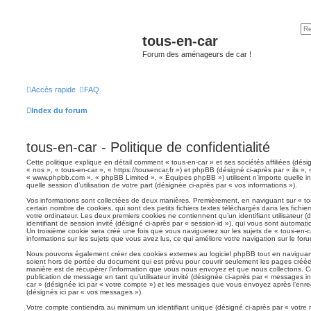
tous-en-car
Forum des aménageurs de car !
Accès rapide
FAQ
Index du forum
tous-en-car - Politique de confidentialité
Cette politique explique en détail comment « tous-en-car » et ses sociétés affiliées (dési
« nos », « tous-en-car », « https://tousencar.fr ») et phpBB (désigné ci-après par « ils », 
« www.phpbb.com », « phpBB Limited », « Équipes phpBB ») utilisent n’importe quelle in
quelle session d’utilisation de votre part (désignée ci-après par « vos informations »).
Vos informations sont collectées de deux manières. Premièrement, en naviguant sur « tou
certain nombre de cookies, qui sont des petits fichiers textes téléchargés dans les fichie
votre ordinateur. Les deux premiers cookies ne contiennent qu’un identifiant utilisateur (d
identifiant de session invité (désigné ci-après par « session-id »), qui vous sont automat
Un troisième cookie sera créé une fois que vous naviguerez sur les sujets de « tous-en-car
informations sur les sujets que vous avez lus, ce qui améliore votre navigation sur le foru
Nous pouvons également créer des cookies externes au logiciel phpBB tout en naviguant
soient hors de portée du document qui est prévu pour couvrir seulement les pages créée
manière est de récupérer l’information que vous nous envoyez et que nous collectons. Ceci
publication de message en tant qu’utilisateur invité (désignée ci-après par « messages inv
car » (désignée ici par « votre compte ») et les messages que vous envoyez après l’enre
(désignés ici par « vos messages »).
Votre compte contiendra au minimum un identifiant unique (désigné ci-après par « votre 