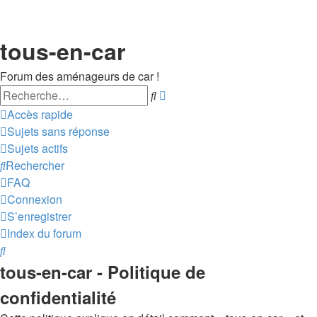
tous-en-car
Forum des aménageurs de car !
Rechercher
Recherche
avancée
Accès rapide
Sujets sans réponse
Sujets actifs
Rechercher
FAQ
Connexion
S’enregistrer
Index du forum
Rechercher
tous-en-car - Politique de
confidentialité