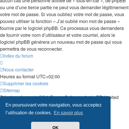
aucun cas une personne affiliée de « tous-en-car », de phpBB
ou une d’une tierce partie ne peut vous demander légitimement
votre mot de passe. Si vous oubliez votre mot de passe, vous
pouvez utiliser la fonction « J’ai oublié mon mot de passe »
fournie par le logiciel phpBB. Ce processus vous demandera
de fournir votre nom d’utilisateur et votre courriel, alors le
logiciel phpBB générera un nouveau mot de passe qui vous
permettra de vous reconnecter.
Index du forum
Nous contacter
Heures au format
UTC+02:00
Supprimer les cookies
Sitemap
Développé par
phpBB
® Forum Software © phpBB Limited
Traduit par
phpBB-fr.com
En poursuivant votre navigation, vous acceptez
Confidentialité
|
Conditions
l’utilisation de cookies.
En savoir plus
OK