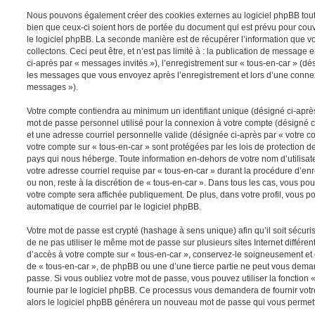
Nous pouvons également créer des cookies externes au logiciel phpBB tout 
bien que ceux-ci soient hors de portée du document qui est prévu pour cou
le logiciel phpBB. La seconde manière est de récupérer l’information que 
collectons. Ceci peut être, et n’est pas limité à : la publication de message e
ci-après par « messages invités »), l’enregistrement sur « tous-en-car » (dés
les messages que vous envoyez après l’enregistrement et lors d’une connex
messages »).
Votre compte contiendra au minimum un identifiant unique (désigné ci-après 
mot de passe personnel utilisé pour la connexion à votre compte (désigné c
et une adresse courriel personnelle valide (désignée ci-après par « votre co
votre compte sur « tous-en-car » sont protégées par les lois de protection 
pays qui nous héberge. Toute information en-dehors de votre nom d’utilisate
votre adresse courriel requise par « tous-en-car » durant la procédure d’enre
ou non, reste à la discrétion de « tous-en-car ». Dans tous les cas, vous po
votre compte sera affichée publiquement. De plus, dans votre profil, vous p
automatique de courriel par le logiciel phpBB.
Votre mot de passe est crypté (hashage à sens unique) afin qu’il soit sécu
de ne pas utiliser le même mot de passe sur plusieurs sites Internet différe
d’accès à votre compte sur « tous-en-car », conservez-le soigneusement et
de « tous-en-car », de phpBB ou une d’une tierce partie ne peut vous dema
passe. Si vous oubliez votre mot de passe, vous pouvez utiliser la fonction
fournie par le logiciel phpBB. Ce processus vous demandera de fournir votre 
alors le logiciel phpBB générera un nouveau mot de passe qui vous permett