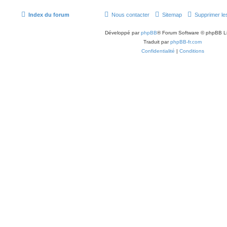
Index du forum
Nous contacter
Sitemap
Supprimer le
Développé par
phpBB
® Forum Software © phpBB L
Traduit par
phpBB-fr.com
Confidentialité
|
Conditions