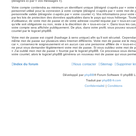
(désignés ici par « vos messages »).
Votre compte contiendra au minimum un identifiant unique (désigné ci-après par « votre 
personnel utilisé pour la connexion à votre compte (désigné ci-après par « votre mot de 
personnelle valide (désignée ci-après par « votre courriel »). Vos informations pour votr
par les lois de protection des données applicables dans le pays qui nous héberge. Tout
d’utilisateur, de votre mot de passe et de votre adresse courriel requise par « tous-en-ca
qu’elle soit obligatoire ou non, reste à la discrétion de « tous-en-car ». Dans tous les ca
votre compte sera affichée publiquement. De plus, dans votre profil, vous pouvez souscr
courriel par le logiciel phpBB.
Votre mot de passe est crypté (hashage à sens unique) afin qu’il soit sécurisé. Cependan
même mot de passe sur plusieurs sites Internet différents. Votre mot de passe est le mo
car », conservez-le soigneusement et en aucun cas une personne affiliée de « tous-en-c
ne peut vous demander légitimement votre mot de passe. Si vous oubliez votre mot de pa
« J’ai oublié mon mot de passe » fournie par le logiciel phpBB. Ce processus vous demand
votre courriel, alors le logiciel phpBB générera un nouveau mot de passe qui vous perme
Index du forum
Nous contacter
Sitemap
Supprimer le
Développé par
phpBB
® Forum Software © phpBB L
Traduit par
phpBB-fr.com
Confidentialité
|
Conditions