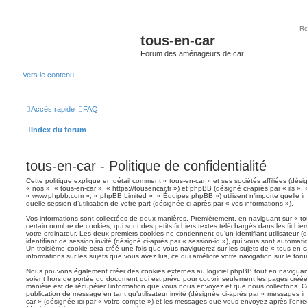
tous-en-car
Forum des aménageurs de car !
Vers le contenu
Accès rapide
FAQ
Index du forum
tous-en-car - Politique de confidentialité
Cette politique explique en détail comment « tous-en-car » et ses sociétés affiliées (dési
« nos », « tous-en-car », « https://tousencar.fr ») et phpBB (désigné ci-après par « ils », 
« www.phpbb.com », « phpBB Limited », « Équipes phpBB ») utilisent n’importe quelle in
quelle session d’utilisation de votre part (désignée ci-après par « vos informations »).
Vos informations sont collectées de deux manières. Premièrement, en naviguant sur « tou
certain nombre de cookies, qui sont des petits fichiers textes téléchargés dans les fichie
votre ordinateur. Les deux premiers cookies ne contiennent qu’un identifiant utilisateur (d
identifiant de session invité (désigné ci-après par « session-id »), qui vous sont automat
Un troisième cookie sera créé une fois que vous naviguerez sur les sujets de « tous-en-car
informations sur les sujets que vous avez lus, ce qui améliore votre navigation sur le foru
Nous pouvons également créer des cookies externes au logiciel phpBB tout en naviguant
soient hors de portée du document qui est prévu pour couvrir seulement les pages créée
manière est de récupérer l’information que vous nous envoyez et que nous collectons. Ceci
publication de message en tant qu’utilisateur invité (désignée ci-après par « messages inv
car » (désignée ici par « votre compte ») et les messages que vous envoyez après l’enre