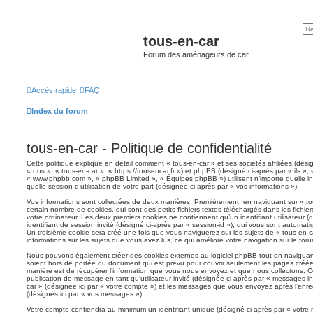
tous-en-car
Forum des aménageurs de car !
Accès rapide
FAQ
Index du forum
tous-en-car - Politique de confidentialité
Cette politique explique en détail comment « tous-en-car » et ses sociétés affiliées (dési
« nos », « tous-en-car », « https://tousencar.fr ») et phpBB (désigné ci-après par « ils », 
« www.phpbb.com », « phpBB Limited », « Équipes phpBB ») utilisent n’importe quelle in
quelle session d’utilisation de votre part (désignée ci-après par « vos informations »).
Vos informations sont collectées de deux manières. Premièrement, en naviguant sur « tou
certain nombre de cookies, qui sont des petits fichiers textes téléchargés dans les fichie
votre ordinateur. Les deux premiers cookies ne contiennent qu’un identifiant utilisateur (d
identifiant de session invité (désigné ci-après par « session-id »), qui vous sont automat
Un troisième cookie sera créé une fois que vous naviguerez sur les sujets de « tous-en-car
informations sur les sujets que vous avez lus, ce qui améliore votre navigation sur le foru
Nous pouvons également créer des cookies externes au logiciel phpBB tout en naviguant
soient hors de portée du document qui est prévu pour couvrir seulement les pages créée
manière est de récupérer l’information que vous nous envoyez et que nous collectons. Ceci
publication de message en tant qu’utilisateur invité (désignée ci-après par « messages inv
car » (désignée ici par « votre compte ») et les messages que vous envoyez après l’enre
(désignés ici par « vos messages »).
Votre compte contiendra au minimum un identifiant unique (désigné ci-après par « votre 