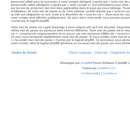
personnel utilisé pour la connexion à votre compte (désigné ci-après par « votre mot de 
personnelle valide (désignée ci-après par « votre courriel »). Vos informations pour votr
par les lois de protection des données applicables dans le pays qui nous héberge. Tout
d’utilisateur, de votre mot de passe et de votre adresse courriel requise par « tous-en-ca
qu’elle soit obligatoire ou non, reste à la discrétion de « tous-en-car ». Dans tous les ca
votre compte sera affichée publiquement. De plus, dans votre profil, vous pouvez souscr
courriel par le logiciel phpBB.
Votre mot de passe est crypté (hashage à sens unique) afin qu’il soit sécurisé. Cependan
même mot de passe sur plusieurs sites Internet différents. Votre mot de passe est le mo
car », conservez-le soigneusement et en aucun cas une personne affiliée de « tous-en-c
ne peut vous demander légitimement votre mot de passe. Si vous oubliez votre mot de pa
« J’ai oublié mon mot de passe » fournie par le logiciel phpBB. Ce processus vous demand
votre courriel, alors le logiciel phpBB générera un nouveau mot de passe qui vous perme
Index du forum
Nous contacter
Sitemap
Supprimer le
Développé par
phpBB
® Forum Software © phpBB L
Traduit par
phpBB-fr.com
Confidentialité
|
Conditions