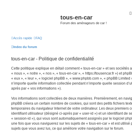
tous-en-car
Forum des aménageurs de car !
Accès rapide
FAQ
Index du forum
tous-en-car - Politique de confidentialité
Cette politique explique en détail comment « tous-en-car » et ses sociétés a
« nous », « notre », « nos », « tous-en-car », « https://tousencar.fr ») et phpB
« eux », « leur », « logiciel phpBB », « www.phpbb.com », « phpBB Limited »
n’importe quelle information collectée pendant n’importe quelle session d’uti
après par « vos informations »).
Vos informations sont collectées de deux manières. Premièrement, en navigua
phpBB créera un certain nombre de cookies, qui sont des petits fichiers text
temporaires du navigateur Internet de votre ordinateur. Les deux premiers 
identifiant utilisateur (désigné ci-après par « user-id ») et un identifiant de 
« session-id »), qui vous sont automatiquement assignés par le logiciel ph
une fois que vous naviguerez sur les sujets de « tous-en-car » et est utilisé 
sujets que vous avez lus, ce qui améliore votre navigation sur le forum.