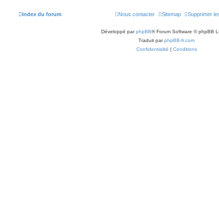
Index du forum
Nous contacter
Sitemap
Supprimer le
Développé par
phpBB
® Forum Software © phpBB L
Traduit par
phpBB-fr.com
Confidentialité
|
Conditions