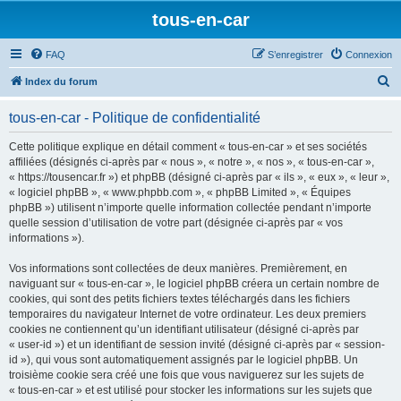
tous-en-car
FAQ
S’enregistrer
Connexion
R
Index du forum
e
tous-en-car - Politique de confidentialité
c
h
Cette politique explique en détail comment « tous-en-car » et ses sociétés
affiliées (désignés ci-après par « nous », « notre », « nos », « tous-en-car »,
e
« https://tousencar.fr ») et phpBB (désigné ci-après par « ils », « eux », « leur »,
r
« logiciel phpBB », « www.phpbb.com », « phpBB Limited », « Équipes
phpBB ») utilisent n’importe quelle information collectée pendant n’importe
c
quelle session d’utilisation de votre part (désignée ci-après par « vos
h
informations »).
e
Vos informations sont collectées de deux manières. Premièrement, en
r
naviguant sur « tous-en-car », le logiciel phpBB créera un certain nombre de
cookies, qui sont des petits fichiers textes téléchargés dans les fichiers
temporaires du navigateur Internet de votre ordinateur. Les deux premiers
cookies ne contiennent qu’un identifiant utilisateur (désigné ci-après par
« user-id ») et un identifiant de session invité (désigné ci-après par « session-
id »), qui vous sont automatiquement assignés par le logiciel phpBB. Un
troisième cookie sera créé une fois que vous naviguerez sur les sujets de
« tous-en-car » et est utilisé pour stocker les informations sur les sujets que