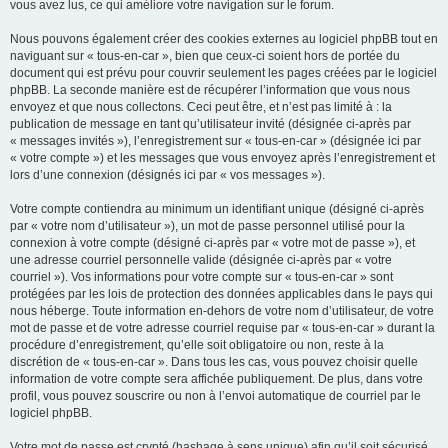
vous avez lus, ce qui améliore votre navigation sur le forum.
Nous pouvons également créer des cookies externes au logiciel phpBB tout en
naviguant sur « tous-en-car », bien que ceux-ci soient hors de portée du
document qui est prévu pour couvrir seulement les pages créées par le logiciel
phpBB. La seconde manière est de récupérer l’information que vous nous
envoyez et que nous collectons. Ceci peut être, et n’est pas limité à : la
publication de message en tant qu’utilisateur invité (désignée ci-après par
« messages invités »), l’enregistrement sur « tous-en-car » (désignée ici par
« votre compte ») et les messages que vous envoyez après l’enregistrement et
lors d’une connexion (désignés ici par « vos messages »).
Votre compte contiendra au minimum un identifiant unique (désigné ci-après
par « votre nom d’utilisateur »), un mot de passe personnel utilisé pour la
connexion à votre compte (désigné ci-après par « votre mot de passe »), et
une adresse courriel personnelle valide (désignée ci-après par « votre
courriel »). Vos informations pour votre compte sur « tous-en-car » sont
protégées par les lois de protection des données applicables dans le pays qui
nous héberge. Toute information en-dehors de votre nom d’utilisateur, de votre
mot de passe et de votre adresse courriel requise par « tous-en-car » durant la
procédure d’enregistrement, qu’elle soit obligatoire ou non, reste à la
discrétion de « tous-en-car ». Dans tous les cas, vous pouvez choisir quelle
information de votre compte sera affichée publiquement. De plus, dans votre
profil, vous pouvez souscrire ou non à l’envoi automatique de courriel par le
logiciel phpBB.
Votre mot de passe est crypté (hashage à sens unique) afin qu’il soit sécurisé.