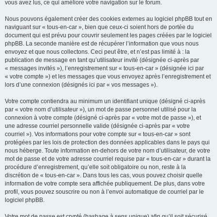
vous avez lus, ce qui améliore votre navigation sur le forum.
Nous pouvons également créer des cookies externes au logiciel phpBB tout en
naviguant sur « tous-en-car », bien que ceux-ci soient hors de portée du
document qui est prévu pour couvrir seulement les pages créées par le logiciel
phpBB. La seconde manière est de récupérer l’information que vous nous
envoyez et que nous collectons. Ceci peut être, et n’est pas limité à : la
publication de message en tant qu’utilisateur invité (désignée ci-après par
« messages invités »), l’enregistrement sur « tous-en-car » (désignée ici par
« votre compte ») et les messages que vous envoyez après l’enregistrement et
lors d’une connexion (désignés ici par « vos messages »).
Votre compte contiendra au minimum un identifiant unique (désigné ci-après
par « votre nom d’utilisateur »), un mot de passe personnel utilisé pour la
connexion à votre compte (désigné ci-après par « votre mot de passe »), et
une adresse courriel personnelle valide (désignée ci-après par « votre
courriel »). Vos informations pour votre compte sur « tous-en-car » sont
protégées par les lois de protection des données applicables dans le pays qui
nous héberge. Toute information en-dehors de votre nom d’utilisateur, de votre
mot de passe et de votre adresse courriel requise par « tous-en-car » durant la
procédure d’enregistrement, qu’elle soit obligatoire ou non, reste à la
discrétion de « tous-en-car ». Dans tous les cas, vous pouvez choisir quelle
information de votre compte sera affichée publiquement. De plus, dans votre
profil, vous pouvez souscrire ou non à l’envoi automatique de courriel par le
logiciel phpBB.
Votre mot de passe est crypté (hashage à sens unique) afin qu’il soit sécurisé.