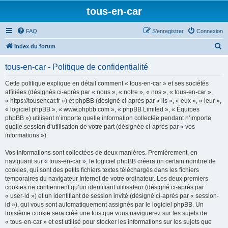
tous-en-car
FAQ
S’enregistrer
Connexion
R
Index du forum
e
tous-en-car - Politique de confidentialité
c
h
Cette politique explique en détail comment « tous-en-car » et ses sociétés
affiliées (désignés ci-après par « nous », « notre », « nos », « tous-en-car »,
e
« https://tousencar.fr ») et phpBB (désigné ci-après par « ils », « eux », « leur »,
r
« logiciel phpBB », « www.phpbb.com », « phpBB Limited », « Équipes
phpBB ») utilisent n’importe quelle information collectée pendant n’importe
c
quelle session d’utilisation de votre part (désignée ci-après par « vos
h
informations »).
e
Vos informations sont collectées de deux manières. Premièrement, en
r
naviguant sur « tous-en-car », le logiciel phpBB créera un certain nombre de
cookies, qui sont des petits fichiers textes téléchargés dans les fichiers
temporaires du navigateur Internet de votre ordinateur. Les deux premiers
cookies ne contiennent qu’un identifiant utilisateur (désigné ci-après par
« user-id ») et un identifiant de session invité (désigné ci-après par « session-
id »), qui vous sont automatiquement assignés par le logiciel phpBB. Un
troisième cookie sera créé une fois que vous naviguerez sur les sujets de
« tous-en-car » et est utilisé pour stocker les informations sur les sujets que